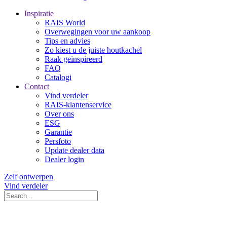
Inspiratie
RAIS World
Overwegingen voor uw aankoop
Tips en advies
Zo kiest u de juiste houtkachel
Raak geïnspireerd
FAQ
Catalogi
Contact
Vind verdeler
RAIS-klantenservice
Over ons
ESG
Garantie
Persfoto
Update dealer data
Dealer login
Zelf ontwerpen
Vind verdeler