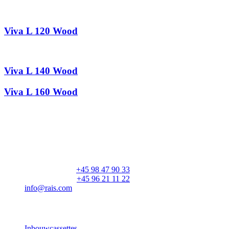
Viva L 120 Wood
Viva L 140 Wood
Viva L 160 Wood
RAIS A/S
Industrivej 20
Vangen
DK-9900 Frederikshavn
CVR: 25195612
Hoofdnummer:
+45 98 47 90 33
Klantenservice:
+45 96 21 11 22
info@rais.com
Producten
Inbouwcassettes