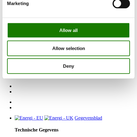
Marketing
Deze variant van Juno, met een licht en hypermodern uiterlijk, is
Allow all
stijlvol bekleed met mat witte keramische steen die warmte
accumuleert en over langere tijd afgeeft.
Allow selection
Juno Ceramic is leverbaar in een hoogte van 160 of 120 cm, met
respectievelijk 126 kg of 92 kg keramische steen. In het hoge model
is er ruimte voor 74 kg extra speksteen binnen in de kachel.
Deny
Deze kachel combineert mooi design met slimme en efficiënte
warmte.
Gegevensblad
Technische Gegevens