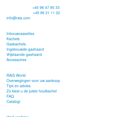
CVR: 25195612
Hoofdnummer:
+45 98 47 90 33
Klantenservice:
+45 96 21 11 22
info@rais.com
Producten
Inbouwcassettes
Kachels
Gaskachels
Ingebouwde-gashaard
Vrijstaande-gashaard
Accessoires
Inspiratie
RAIS World
Overwegingen voor uw aankoop
Tips en advies
Zo kiest u de juiste houtkachel
FAQ
Catalogi
Contact en informatie
Vind verdeler