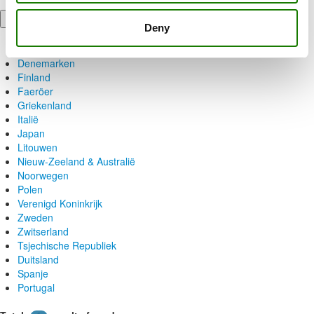
België
Deny
België
China
Denemarken
Finland
Faeröer
Griekenland
Italië
Japan
Litouwen
Nieuw-Zeeland & Australië
Noorwegen
Polen
Verenigd Koninkrijk
Zweden
Zwitserland
Tsjechische Republiek
Duitsland
Spanje
Portugal