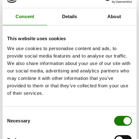
Producten
Zelf ontwerpen
Vind verdeler
Consent
Details
About
This website uses cookies
We use cookies to personalise content and ads, to
provide social media features and to analyse our traffic.
We also share information about your use of our site with
Producten
our social media, advertising and analytics partners who
Inbouwcassettes
may combine it with other information that you’ve
Kachels
provided to them or that they’ve collected from your use
Gaskachels
Ingebouwde-gashaard
of their services.
Vrijstaande-gashaard
Accessoires voor gashaarden
Bio-ethanol haarden
Consent
Accessoires
RAIS 3D
Necessary
Selection
Documentation et guides
Inspiratie