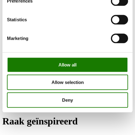
Preferences
RAIS World
Overwegingen voor uw aankoop
Tips en advies
Zo kiest u de juiste houtkachel
Statistics
Raak geïnspireerd
FAQ
Catalogi
Marketing
Contact
Vind verdeler
RAIS-klantenservice
Over ons
ESG
Allow all
Garantie
Persfoto
Update dealer data
Allow selection
Dealer login
Vind verdeler
Deny
Raak geïnspireerd