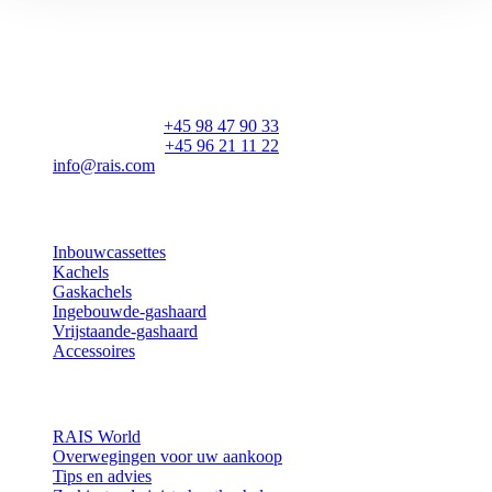
RAIS A/S
Industrivej 20
Vangen
DK-9900 Frederikshavn
CVR: 25195612
Hoofdnummer:
+45 98 47 90 33
Klantenservice:
+45 96 21 11 22
info@rais.com
Producten
Inbouwcassettes
Kachels
Gaskachels
Ingebouwde-gashaard
Vrijstaande-gashaard
Accessoires
Inspiratie
RAIS World
Overwegingen voor uw aankoop
Tips en advies