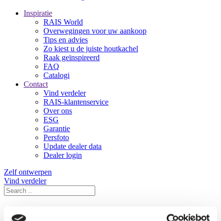
Inspiratie
RAIS World
Overwegingen voor uw aankoop
Tips en advies
Zo kiest u de juiste houtkachel
Raak geïnspireerd
FAQ
Catalogi
Contact
Vind verdeler
RAIS-klantenservice
Over ons
ESG
Garantie
Persfoto
Update dealer data
Dealer login
Zelf ontwerpen
Vind verdeler