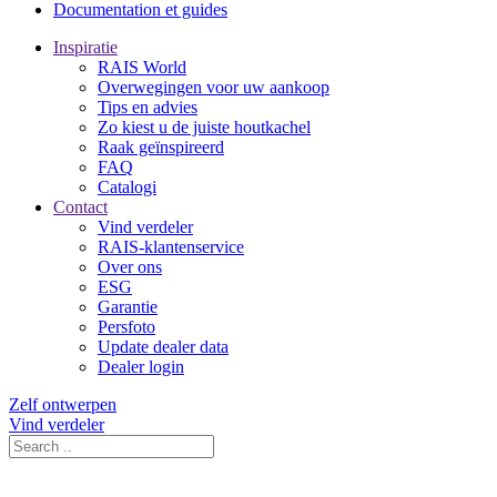
Documentation et guides
Inspiratie
RAIS World
Overwegingen voor uw aankoop
Tips en advies
Zo kiest u de juiste houtkachel
Raak geïnspireerd
FAQ
Catalogi
Contact
Vind verdeler
RAIS-klantenservice
Over ons
ESG
Garantie
Persfoto
Update dealer data
Dealer login
Zelf ontwerpen
Vind verdeler