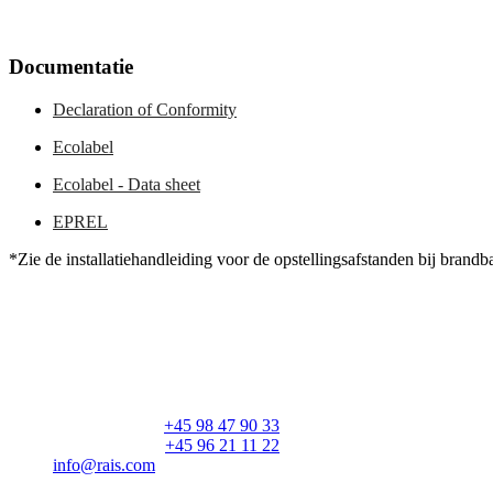
Documentatie
Declaration of Conformity
Ecolabel
Ecolabel - Data sheet
EPREL
*Zie de installatiehandleiding voor de opstellingsafstanden bij brand
RAIS A/S
Industrivej 20
Vangen
DK-9900 Frederikshavn
CVR: 25195612
Hoofdnummer:
+45 98 47 90 33
Klantenservice:
+45 96 21 11 22
info@rais.com