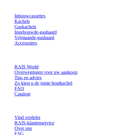
Producten
Inbouwcassettes
Kachels
Gaskachels
Ingebouwde-gashaard
Vrijstaande-gashaard
Accessoires
Inspiratie
RAIS World
Overwegingen voor uw aankoop
Tips en advies
Zo kiest u de juiste houtkachel
FAQ
Catalogi
Contact en informatie
Vind verdeler
RAIS-klantenservice
Over ons
ESG