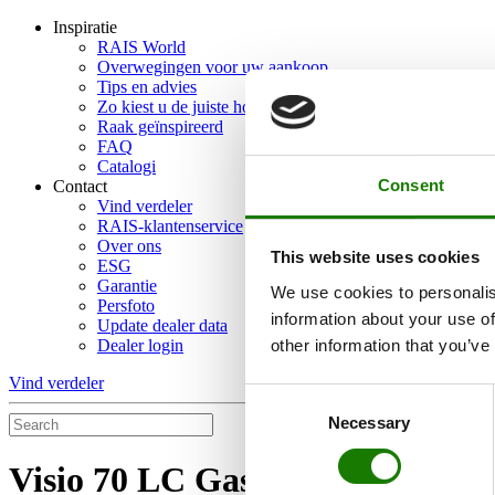
Inspiratie
RAIS World
Overwegingen voor uw aankoop
Tips en advies
Zo kiest u de juiste houtkachel
Raak geïnspireerd
FAQ
Catalogi
Consent
Contact
Vind verdeler
RAIS-klantenservice
Over ons
This website uses cookies
ESG
Garantie
We use cookies to personalis
Persfoto
information about your use of
Update dealer data
other information that you’ve
Dealer login
Vind verdeler
Consent
Necessary
Selection
Visio 70 LC Gas