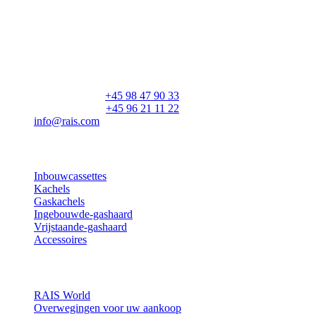
RAIS A/S
Industrivej 20
Vangen
DK-9900 Frederikshavn
CVR: 25195612
Hoofdnummer:
+45 98 47 90 33
Klantenservice:
+45 96 21 11 22
info@rais.com
Producten
Inbouwcassettes
Kachels
Gaskachels
Ingebouwde-gashaard
Vrijstaande-gashaard
Accessoires
Inspiratie
RAIS World
Overwegingen voor uw aankoop