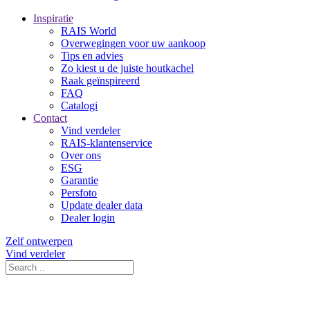
Inspiratie
RAIS World
Overwegingen voor uw aankoop
Tips en advies
Zo kiest u de juiste houtkachel
Raak geïnspireerd
FAQ
Catalogi
Contact
Vind verdeler
RAIS-klantenservice
Over ons
ESG
Garantie
Persfoto
Update dealer data
Dealer login
Zelf ontwerpen
Vind verdeler