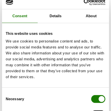
Documentation et guides
Documentation
Ingebouwde-gashaard
Consent
Details
About
Visio 70 F Gas
This website uses cookies
We use cookies to personalise content and ads, to
Visio 70 LC Gas
provide social media features and to analyse our traffic.
We also share information about your use of our site with
our social media, advertising and analytics partners who
may combine it with other information that you’ve
Visio 70 RC Gas
provided to them or that they’ve collected from your use
of their services.
Visio 70 3S Gas
Consent
Necessary
Selection
Visio 70 RD Gas