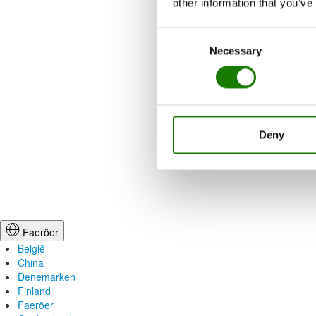
other information that you’ve
Consent
Necessary
Selection
Deny
Faeröer
België
China
Denemarken
Finland
Faeröer