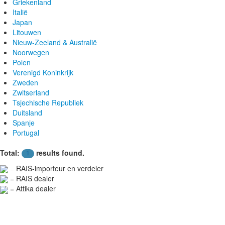
Griekenland
Italië
Japan
Litouwen
Nieuw-Zeeland & Australië
Noorwegen
Polen
Verenigd Koninkrijk
Zweden
Zwitserland
Tsjechische Republiek
Duitsland
Spanje
Portugal
Total:
results found.
1
= RAIS-importeur en verdeler
= RAIS dealer
= Attika dealer