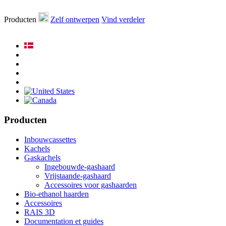
Producten
Zelf ontwerpen
Vind verdeler
Producten
Inbouwcassettes
Kachels
Gaskachels
Ingebouwde-gashaard
Vrijstaande-gashaard
Accessoires voor gashaarden
Bio-ethanol haarden
Accessoires
RAIS 3D
Documentation et guides