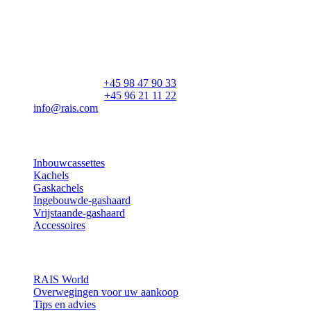
RAIS A/S
Industrivej 20
Vangen
DK-9900 Frederikshavn
CVR: 25195612
Hoofdnummer:
+45 98 47 90 33
Klantenservice:
+45 96 21 11 22
info@rais.com
Producten
Inbouwcassettes
Kachels
Gaskachels
Ingebouwde-gashaard
Vrijstaande-gashaard
Accessoires
Inspiratie
RAIS World
Overwegingen voor uw aankoop
Tips en advies