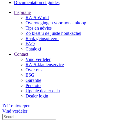
Documentation et guides
Inspiratie
RAIS World
Overwegingen voor uw aankoop
Tips en advies
Zo kiest u de juiste houtkachel
Raak geïnspireerd
FAQ
Catalogi
Contact
Vind verdeler
RAIS-klantenservice
Over ons
ESG
Garantie
Persfoto
Update dealer data
Dealer login
Zelf ontwerpen
Vind verdeler