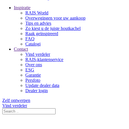
Inspiratie
RAIS World
Overwegingen voor uw aankoop
Tips en advies
Zo kiest u de juiste houtkachel
Raak geïnspireerd
FAQ
Catalogi
Contact
Vind verdeler
RAIS-klantenservice
Over ons
ESG
Garantie
Persfoto
Update dealer data
Dealer login
Zelf ontwerpen
Vind verdeler