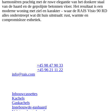
harmoniëren prachtig met de ruwe elegantie van het donkere staal
van de haard en de gepolijste betonnen vloer. Het resultaat is een
moderne woning met ziel en karakter – waar de RAIS Visio 90 RD
alles onderstreept wat dit huis uitstraalt: rust, warmte en
compromisloze esthetiek.
RAIS A/S
Industrivej 20
Vangen
DK-9900 Frederikshavn
CVR: 25195612
Hoofdnummer:
+45 98 47 90 33
Klantenservice:
+45 96 21 11 22
info@rais.com
Producten
Inbouwcassettes
Kachels
Gaskachels
Ingebouwde-gashaard