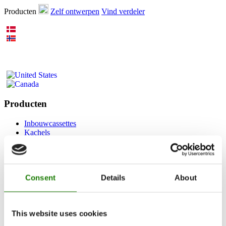
Producten
Zelf ontwerpen
Vind verdeler
Producten
Inbouwcassettes
Kachels
Gaskachels
Ingebouwde-gashaard
Vrijstaande-gashaard
Accessoires voor gashaarden
Consent
Details
About
Bio-ethanol haarden
Accessoires
RAIS 3D
Documentation et guides
This website uses cookies
Inspiratie