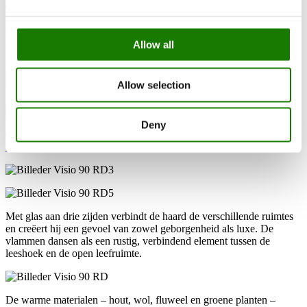
Blogpost lezen
In een Deense stad bevindt zich dit indrukwekkende penthouse,
waar stijl, licht en materiaalkeuze samenvloeien tot een
Allow all
uitzonderlijke woonbeleving. Elk detail is zorgvuldig overwogen –
van het smaakvol geselecteerde interieur tot de manier waarop de
natuur via grote raampartijen naar binnen wordt gehaald, met
Allow selection
uitzicht op het water.
Deny
Centraal in de warme, uitnodigende sfeer van het huis staat de
RAIS
Visio 90 RD
– een architecturaal middelpunt.
Met glas aan drie zijden verbindt de haard de verschillende ruimtes
en creëert hij een gevoel van zowel geborgenheid als luxe. De
vlammen dansen als een rustig, verbindend element tussen de
leeshoek en de open leefruimte.
De warme materialen – hout, wol, fluweel en groene planten –