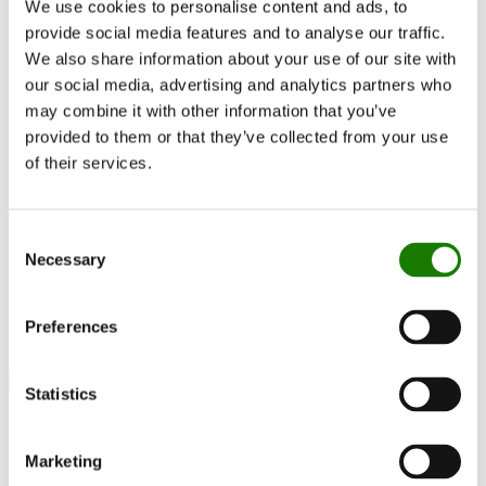
We use cookies to personalise content and ads, to
RAIS World
Overwegingen voor uw aankoop
provide social media features and to analyse our traffic.
Tips en advies
We also share information about your use of our site with
Zo kiest u de juiste houtkachel
our social media, advertising and analytics partners who
Raak geïnspireerd
FAQ
may combine it with other information that you’ve
Catalogi
provided to them or that they’ve collected from your use
Contact
of their services.
Vind verdeler
RAIS-klantenservice
Over ons
ESG
Consent
Garantie
Necessary
Selection
Persfoto
Update dealer data
Dealer login
Preferences
Vind verdeler
Statistics
RAIS Visio 90 RD
Marketing