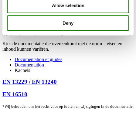
Hier vind je handleidingen, tekeningen en goedkeuringen voor
Allow selection
RAIS-houtkachels.
Om de juiste documentatie te vinden, moet je weten volgens welke
norm jouw kachel is goedgekeurd –
EN 13299
/ EN 13240
of
EN
Deny
16520
. Deze informatie vind je in de handleiding en op het
typeplaatje dat bij de kachel is geleverd (meestal aan de achterkant).
Kies de documentatie die overeenkomt met de norm – eisen en
inhoud kunnen variëren.
Documentation et guides
Documentation
Kachels
EN 13229 / EN 13240
EN 16510
*Wij behouden ons het recht voor op fouten en wijzigingen in de documentatie.
RAIS A/S
Industrivej 20
Vangen