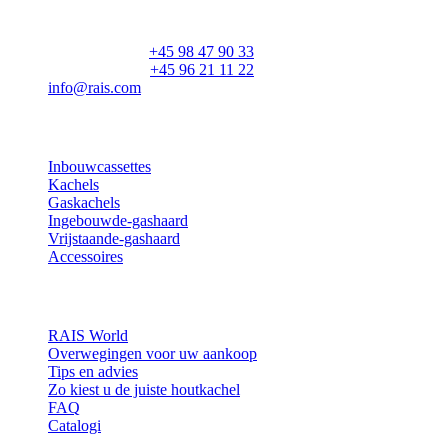
DK-9900 Frederikshavn
CVR: 25195612
Hoofdnummer:
+45 98 47 90 33
Klantenservice:
+45 96 21 11 22
info@rais.com
Producten
Inbouwcassettes
Kachels
Gaskachels
Ingebouwde-gashaard
Vrijstaande-gashaard
Accessoires
Inspiratie
RAIS World
Overwegingen voor uw aankoop
Tips en advies
Zo kiest u de juiste houtkachel
FAQ
Catalogi