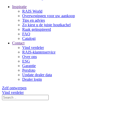
Inspiratie
RAIS World
Overwegingen voor uw aankoop
Tips en advies
Zo kiest u de juiste houtkachel
Raak geïnspireerd
FAQ
Catalogi
Contact
Vind verdeler
RAIS-klantenservice
Over ons
ESG
Garantie
Persfoto
Update dealer data
Dealer login
Zelf ontwerpen
Vind verdeler