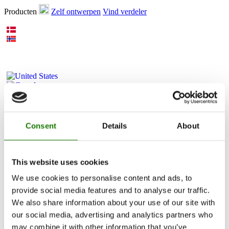
Producten
Zelf ontwerpen
Vind verdeler
Producten
Inbouwcassettes
Consent
Details
About
Kachels
Gaskachels
Ingebouwde-gashaard
Vrijstaande-gashaard
This website uses cookies
Accessoires voor gashaarden
We use cookies to personalise content and ads, to
Bio-ethanol haarden
Accessoires
provide social media features and to analyse our traffic.
RAIS 3D
We also share information about your use of our site with
Documentation et guides
our social media, advertising and analytics partners who
Inspiratie
may combine it with other information that you’ve