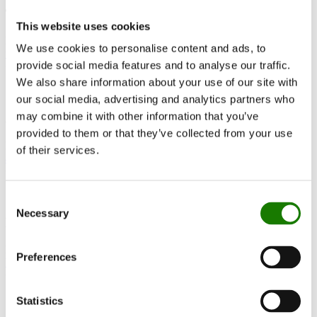
Tina Kristoffersen
This website uses cookies
Purchase
We use cookies to personalise content and ads, to
tkr@rais.dk
provide social media features and to analyse our traffic.
+45 2780 2834
We also share information about your use of our site with
our social media, advertising and analytics partners who
may combine it with other information that you’ve
Anders Kajgaard
provided to them or that they’ve collected from your use
Factory Manager
of their services.
aka@rais.dk
+45 4078 3728
Consent
Necessary
Selection
Birger Højvang Jensen
IT & Operations Manager
Preferences
bje@rais.dk
+45 2925 6270
Statistics