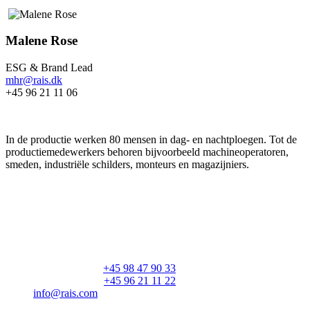
Malene Rose
ESG & Brand Lead
mhr@rais.dk
+45 96 21 11 06
In de productie werken 80 mensen in dag- en nachtploegen. Tot de
productiemedewerkers behoren bijvoorbeeld machineoperatoren,
smeden, industriële schilders, monteurs en magazijniers.
RAIS A/S
Industrivej 20
Vangen
DK-9900 Frederikshavn
CVR: 25195612
Hoofdnummer:
+45 98 47 90 33
Klantenservice:
+45 96 21 11 22
info@rais.com