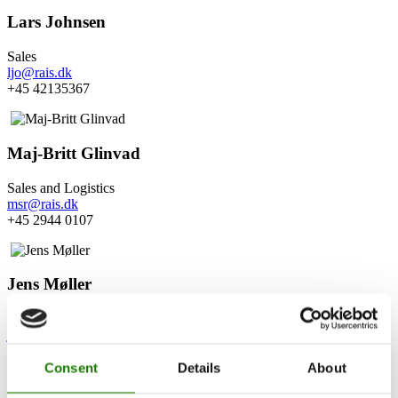
Lars Johnsen
Sales
ljo@rais.dk
+45 42135367
Maj-Britt Glinvad
Sales and Logistics
msr@rais.dk
+45 2944 0107
Jens Møller
Sales and Logistics
jem@rais.dk
+45 53 57 84 88
Consent
Details
About