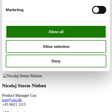
Benny Pedersen
Marketing
Production Planning
bpe@rais.dk
+45 42 13 53 52
Allow all
Allow selection
John Engell Nielsen
Quality and Development Manager
Deny
jen@rais.dk
+45 2967 4571
Nicolaj Storm Nielsen
Product Manager Gas
nsn@rais.dk
+45 9621 1115