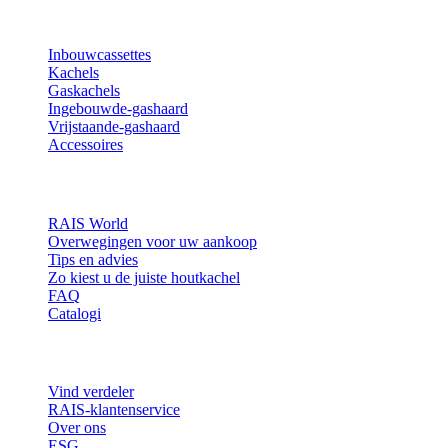
Producten
Inbouwcassettes
Kachels
Gaskachels
Ingebouwde-gashaard
Vrijstaande-gashaard
Accessoires
Inspiratie
RAIS World
Overwegingen voor uw aankoop
Tips en advies
Zo kiest u de juiste houtkachel
FAQ
Catalogi
Contact en informatie
Vind verdeler
RAIS-klantenservice
Over ons
ESG