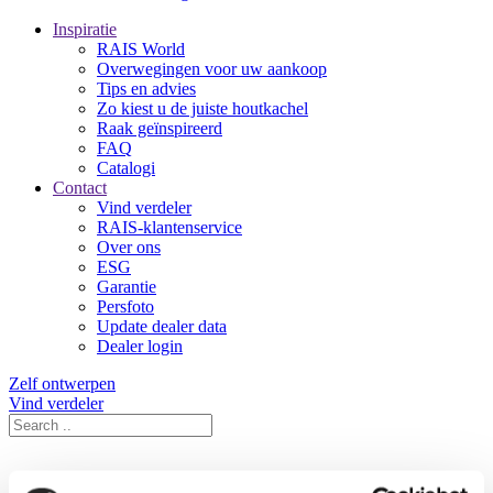
Inspiratie
RAIS World
Overwegingen voor uw aankoop
Tips en advies
Zo kiest u de juiste houtkachel
Raak geïnspireerd
FAQ
Catalogi
Contact
Vind verdeler
RAIS-klantenservice
Over ons
ESG
Garantie
Persfoto
Update dealer data
Dealer login
Zelf ontwerpen
Vind verdeler