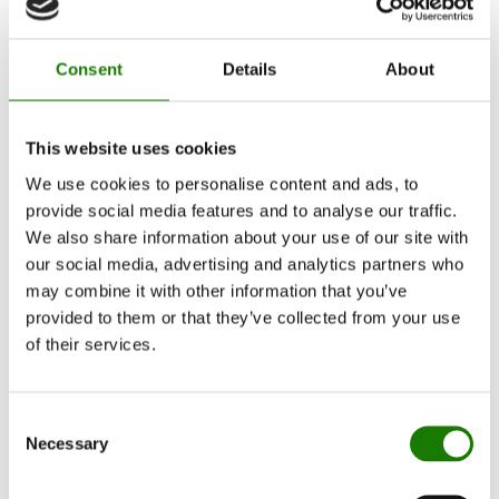
Producten
Zelf ontwerpen
Vind verdeler
Consent
Details
About
This website uses cookies
We use cookies to personalise content and ads, to
provide social media features and to analyse our traffic.
Producten
We also share information about your use of our site with
our social media, advertising and analytics partners who
Inbouwcassettes
may combine it with other information that you’ve
Kachels
Gaskachels
provided to them or that they’ve collected from your use
Ingebouwde-gashaard
of their services.
Vrijstaande-gashaard
Accessoires voor gashaarden
Bio-ethanol haarden
Accessoires
Consent
RAIS 3D
Necessary
Selection
Documentation et guides
Inspiratie