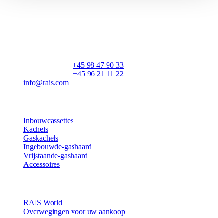
RAIS A/S
Industrivej 20
Vangen
DK-9900 Frederikshavn
CVR: 25195612
Hoofdnummer:
+45 98 47 90 33
Klantenservice:
+45 96 21 11 22
info@rais.com
Producten
Inbouwcassettes
Kachels
Gaskachels
Ingebouwde-gashaard
Vrijstaande-gashaard
Accessoires
Inspiratie
RAIS World
Overwegingen voor uw aankoop