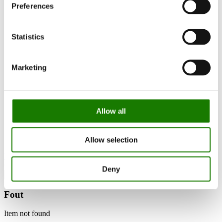
RAIS World
Preferences
Overwegingen voor uw aankoop
Tips en advies
Zo kiest u de juiste houtkachel
Statistics
Raak geïnspireerd
FAQ
Catalogi
Marketing
Contact
Vind verdeler
RAIS-klantenservice
Over ons
ESG
Allow all
Garantie
Persfoto
Update dealer data
Dealer login
Allow selection
Vind verdeler
Deny
Fout
Item not found