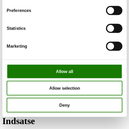
RAIS World
Vurderinger før kjøp
Preferences
Råd og veiledning
Slik velger du riktig vedovn
Bli inspirert
Statistics
FAQ
Kataloger
Kontakt
Finn forhandler
Marketing
Kundeservice
Om RAIS
ESG
Garanti
Pressefoto
Allow all
Update dealer data
Dealer login
Allow selection
Finn forhandler
Deny
Products
Indsatse