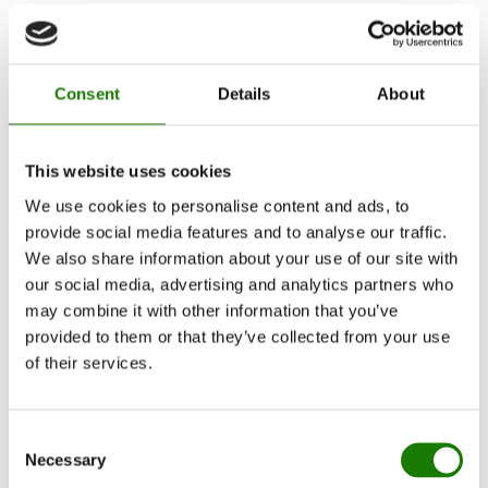
Produkter
Design selv
Finn forhandler
Consent
Details
About
This website uses cookies
We use cookies to personalise content and ads, to
Produkter
provide social media features and to analyse our traffic.
We also share information about your use of our site with
Peisinnsatser
our social media, advertising and analytics partners who
Peisovner
Gasspeiser
may combine it with other information that you’ve
Innebygde gasspeiser
provided to them or that they’ve collected from your use
Frittstående gasspeiser
of their services.
Tilbehør til gasspeiser
Biopeiser
Tilbehør
RAIS 3D
Consent
Dokumentasjon og veiledninger
Necessary
Selection
Inspirasjon