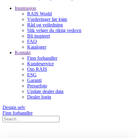
Inspirasjon
RAIS World
Vurderinger før kjøp
Råd og veiledning
Slik velger du riktig vedovn
Bli inspirert
FAQ
Kataloger
Kontakt
Finn forhandler
Kundeservice
Om RAIS
ESG
Garanti
Pressefoto
Update dealer data
Dealer login
Design selv
Finn forhandler