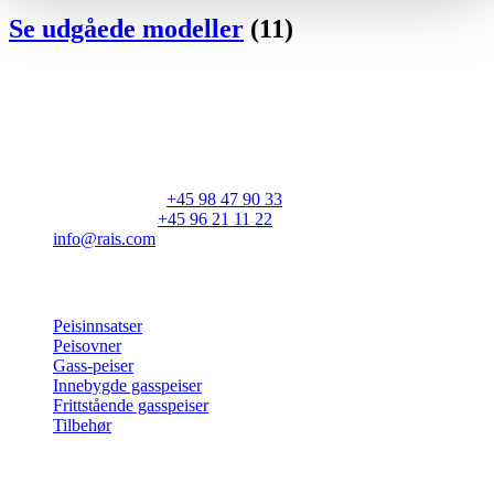
Se udgåede modeller
(11)
RAIS A/S
Industrivej 20
Vangen
DK-9900 Frederikshavn
CVR: 25195612
Hovednummer:
+45 98 47 90 33
Kundeservice:
+45 96 21 11 22
info@rais.com
Produkter
Peisinnsatser
Peisovner
Gass-peiser
Innebygde gasspeiser
Frittstående gasspeiser
Tilbehør
Inspirasjon