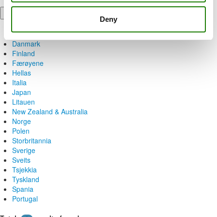
New Zealand & Australia
Deny
Belgia
China
Danmark
Finland
Færøyene
Hellas
Italia
Japan
Litauen
New Zealand & Australia
Norge
Polen
Storbritannia
Sverige
Sveits
Tsjekkia
Tyskland
Spania
Portugal