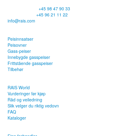
CVR: 25195612
Hovednummer:
+45 98 47 90 33
Kundeservice:
+45 96 21 11 22
info@rais.com
Produkter
Peisinnsatser
Peisovner
Gass-peiser
Innebygde gasspeiser
Frittstående gasspeiser
Tilbehør
Inspirasjon
RAIS World
Vurderinger før kjøp
Råd og veiledning
Slik velger du riktig vedovn
FAQ
Kataloger
Kontakt og info
Finn forhandler