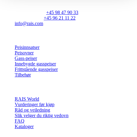
DK-9900 Frederikshavn
CVR: 25195612
Hovednummer:
+45 98 47 90 33
Kundeservice:
+45 96 21 11 22
info@rais.com
Produkter
Peisinnsatser
Peisovner
Gass-peiser
Innebygde gasspeiser
Frittstående gasspeiser
Tilbehør
Inspirasjon
RAIS World
Vurderinger før kjøp
Råd og veiledning
Slik velger du riktig vedovn
FAQ
Kataloger