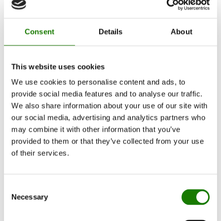
Peisinnsatser
Peisovner
Consent
Details
About
Gasspeiser
Innebygde gasspeiser
Frittstående gasspeiser
Tilbehør til gasspeiser
This website uses cookies
Biopeiser
Tilbehør
We use cookies to personalise content and ads, to
RAIS 3D
provide social media features and to analyse our traffic.
Dokumentasjon og veiledninger
We also share information about your use of our site with
Inspirasjon
our social media, advertising and analytics partners who
RAIS World
may combine it with other information that you’ve
Vurderinger før kjøp
Råd og veiledning
provided to them or that they’ve collected from your use
Slik velger du riktig vedovn
of their services.
Bli inspirert
FAQ
Kataloger
Kontakt
Consent
Finn forhandler
Necessary
Selection
Kundeservice
Om RAIS
ESG