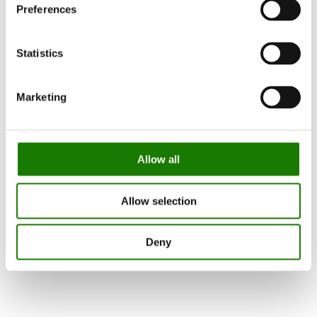
Preferences
Garanti
Pressefoto
Update dealer data
Dealer login
Statistics
Finn forhandler
Marketing
Allow all
Allow selection
Melding
No Result
Deny
RAIS A/S
Industrivej 20
Vangen