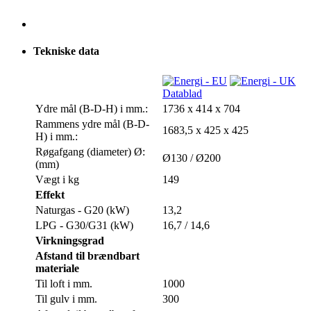
Tekniske data
Datablad
Ydre mål (B-D-H) i mm.:
1736 x 414 x 704
Rammens ydre mål (B-D-
1683,5 x 425 x 425
H) i mm.:
Røgafgang (diameter) Ø:
Ø130 / Ø200
(mm)
Vægt i kg
149
Effekt
Naturgas - G20 (kW)
13,2
LPG - G30/G31 (kW)
16,7 / 14,6
Virkningsgrad