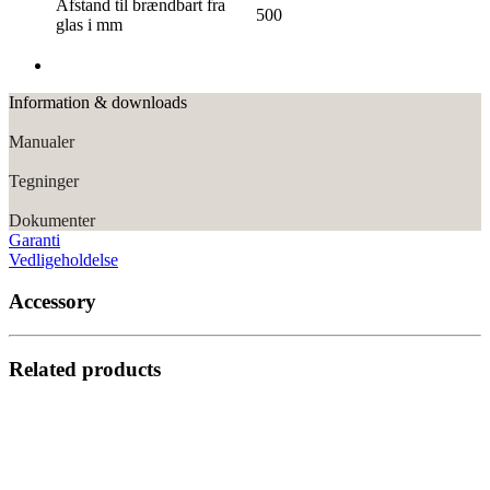
Afstand til brændbart
materiale
Til loft i mm.
1000
Til gulv i mm.
300
Afstand til brændbart fra
500
glas i mm
Information & downloads
Manualer
Tegninger
Dokumenter
Garanti
Vedligeholdelse
Accessory
Related products