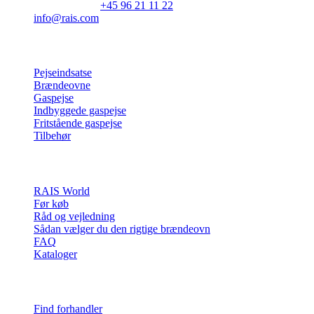
Industrivej 20
Vangen
DK-9900 Frederikshavn
CVR: 25195612
Hovedtelefon:
+45 98 47 90 33
Kundeservice:
+45 96 21 11 22
info@rais.com
Produkter
Pejseindsatse
Brændeovne
Gaspejse
Indbyggede gaspejse
Fritstående gaspejse
Tilbehør
Inspiration
RAIS World
Før køb
Råd og vejledning
Sådan vælger du den rigtige brændeovn
FAQ