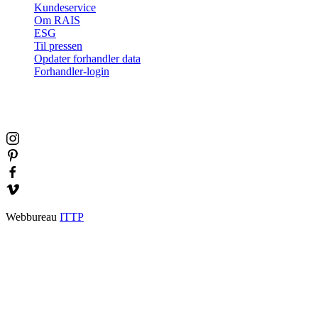
Kataloger
Kontakt & info
Find forhandler
Kundeservice
Om RAIS
ESG
Til pressen
Opdater forhandler data
Forhandler-login
Webbureau
ITTP