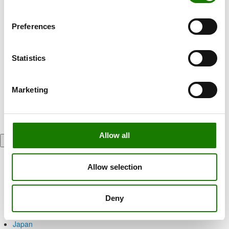
Preferences
Statistics
Marketing
Allow all
Nya Zeeland & Australien
Belgien
China
Allow selection
Danmark
Finland
Färöarna
Deny
Grekland
Italien
Japan