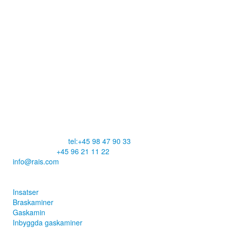
RAIS A/S
Industrivej 20
Vangen
DK-9900 Frederikshavn
CVR: 25195612
Huvudnummer: c
tel:+45 98 47 90 33
Kundservice:
+45 96 21 11 22
info@rais.com
Produkter
Insatser
Braskaminer
Gaskamin
Inbyggda gaskaminer