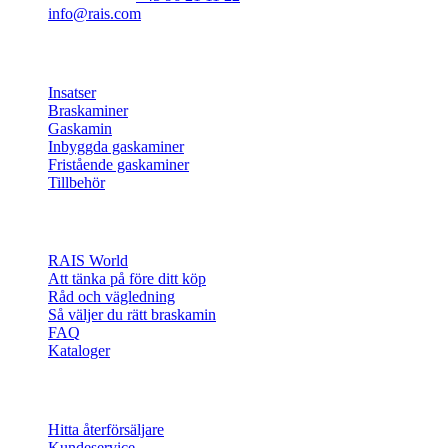
Industrivej 20
Vangen
DK-9900 Frederikshavn
CVR: 25195612
Huvudnummer: c
tel:+45 98 47 90 33
Kundservice:
+45 96 21 11 22
info@rais.com
Produkter
Insatser
Braskaminer
Gaskamin
Inbyggda gaskaminer
Fristående gaskaminer
Tillbehör
Inspiration
RAIS World
Att tänka på före ditt köp
Råd och vägledning
Så väljer du rätt braskamin