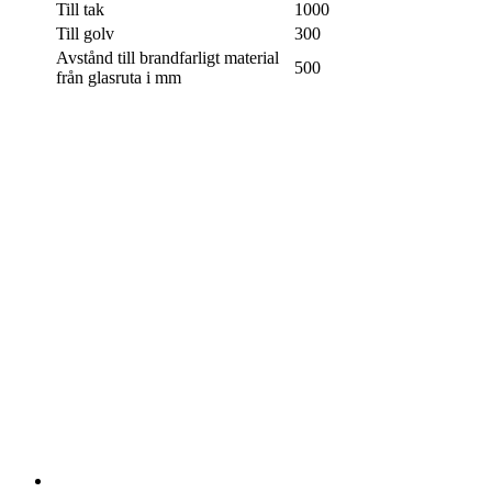
Naturgas - G20 (kW)
8,5
LPG (propangas) - G30/G31
9,4 / 7,9
(kW)
Stadsgas - G150 8-10 mbar (kW)
4,8 - 5,7
Verkningsgrad
Avstånd till brännbart material
Till tak
1000
Till golv
300
Avstånd till brandfarligt material
500
från glasruta i mm