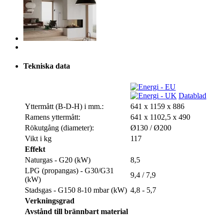
Tekniska data
Datablad
Yttermått (B-D-H) i mm.:
641 x 1159 x 886
Ramens yttermått:
641 x 1102,5 x 490
Rökutgång (diameter):
Ø130 / Ø200
Vikt i kg
117
Effekt