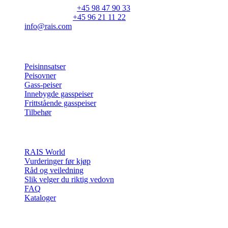
Hovednummer:
+45 98 47 90 33
Kundeservice:
+45 96 21 11 22
info@rais.com
Produkter
Peisinnsatser
Peisovner
Gass-peiser
Innebygde gasspeiser
Frittstående gasspeiser
Tilbehør
Inspirasjon
RAIS World
Vurderinger før kjøp
Råd og veiledning
Slik velger du riktig vedovn
FAQ
Kataloger
Kontakt og info