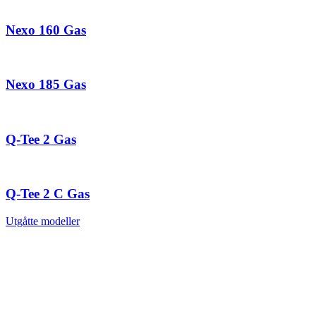
Nexo 160 Gas
Nexo 185 Gas
Q-Tee 2 Gas
Q-Tee 2 C Gas
Utgåtte modeller
RAIS A/S
Industrivej 20
Vangen
DK-9900 Frederikshavn
CVR: 25195612