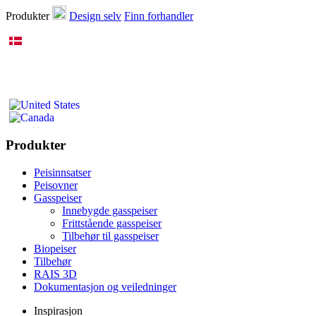
Produkter
Design selv
Finn forhandler
Produkter
Peisinnsatser
Peisovner
Gasspeiser
Innebygde gasspeiser
Frittstående gasspeiser
Tilbehør til gasspeiser
Biopeiser
Tilbehør
RAIS 3D
Dokumentasjon og veiledninger
Inspirasjon