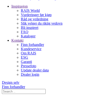
Inspirasjon
RAIS World
Vurderinger før kjøp
Råd og veiledning
Slik velger du riktig vedovn
Bli inspirert
FAQ
Kataloger
Kontakt
Finn forhandler
Kundeservice
Om RAIS
ESG
Garanti
Pressefoto
Update dealer data
Dealer login
Design selv
Finn forhandler