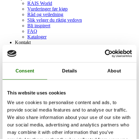
RAIS World
Vurderinger før kjøp
Råd og veiledning
Slik velger du riktig vedovn
Bli inspirert
FAQ
Kataloger
Kontakt
Finn forhandler
Kundeservice
Om RAIS
ESG
Garanti
Consent
Details
About
Pressefoto
Update dealer data
Dealer login
This website uses cookies
Finn forhandler
We use cookies to personalise content and ads, to
provide social media features and to analyse our traffic.
We also share information about your use of our site with
Frittstående gasspeiser
our social media, advertising and analytics partners who
may combine it with other information that you’ve