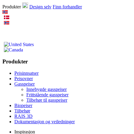
Produkter
Design selv
Finn forhandler
Produkter
Peisinnsatser
Peisovner
Gasspeiser
Innebygde gasspeiser
Frittstående gasspeiser
Tilbehør til gasspeiser
Biopeiser
Tilbehør
RAIS 3D
Dokumentasjon og veiledninger
Inspirasjon