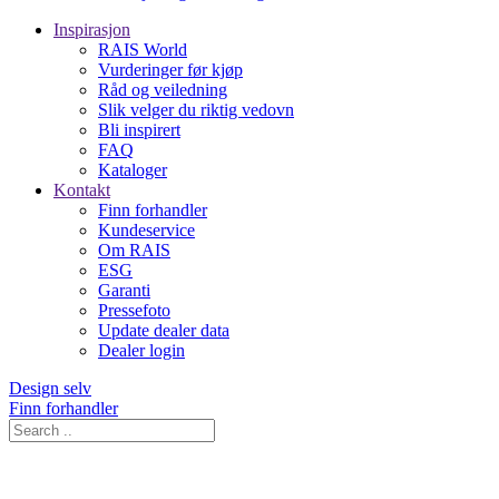
Inspirasjon
RAIS World
Vurderinger før kjøp
Råd og veiledning
Slik velger du riktig vedovn
Bli inspirert
FAQ
Kataloger
Kontakt
Finn forhandler
Kundeservice
Om RAIS
ESG
Garanti
Pressefoto
Update dealer data
Dealer login
Design selv
Finn forhandler