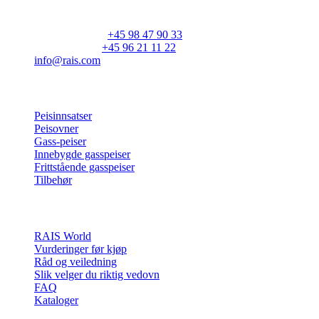
DK-9900 Frederikshavn
CVR: 25195612
Hovednummer:
+45 98 47 90 33
Kundeservice:
+45 96 21 11 22
info@rais.com
Produkter
Peisinnsatser
Peisovner
Gass-peiser
Innebygde gasspeiser
Frittstående gasspeiser
Tilbehør
Inspirasjon
RAIS World
Vurderinger før kjøp
Råd og veiledning
Slik velger du riktig vedovn
FAQ
Kataloger