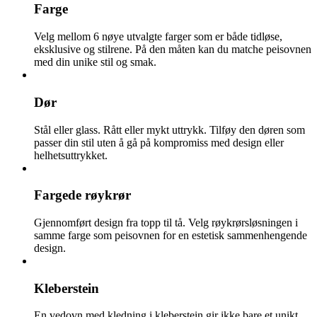
Farge
Velg mellom 6 nøye utvalgte farger som er både tidløse,
eksklusive og stilrene. På den måten kan du matche peisovnen
med din unike stil og smak.
Dør
Stål eller glass. Rått eller mykt uttrykk. Tilføy den døren som
passer din stil uten å gå på kompromiss med design eller
helhetsuttrykket.
Fargede røykrør
Gjennomført design fra topp til tå. Velg røykrørsløsningen i
samme farge som peisovnen for en estetisk sammenhengende
design.
Kleberstein
En vedovn med kledning i kleberstein gir ikke bare et unikt