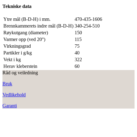
Tekniske data
Ytre mål (B-D-H) i mm.
470-435-1606
Brennkammerets indre mål (B-D-H)
340-254-510
Røykutgang (diameter)
150
Varmer opp (ved 20°)
115
Virkningsgrad
75
Partikler i g/kg
40
Vekt i kg
322
Herav kleberstein
60
Råd og veiledning
Bruk
Vedlikehold
Garanti
RAIS A/S
Industrivej 20
Vangen