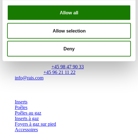
Downcycling plan
Allow all
*Voir le manuel d’installation pour les distances de pose par rapport
aux parois combustibles
Allow selection
RAIS A/S
Industrivej 20
Deny
Vangen
DK-9900 Frederikshavn
CVR: 25195612
Numéro principal:
+45 98 47 90 33
Service client:
+45 96 21 11 22
info@rais.com
Produits
Inserts
Poêles
Poêles au gaz
Inserts à gaz
Foyers à gaz sur pied
Accessoires