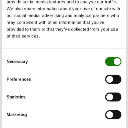
provide social media features and to analyse our traffic.
Documentation et guides
We also share information about your use of our site with
Documentation
our social media, advertising and analytics partners who
Cheminées bioéthanol
Viva L 160 Bio
may combine it with other information that you’ve
provided to them or that they’ve collected from your use
of their services.
Manuels
Installation and user manual
Consent
Necessary
Selection
Remote control manual
Preferences
Schémas
Dimensional drawing w. side glass
Statistics
Dimensional drawing w/o side glass
Marketing
Documentation