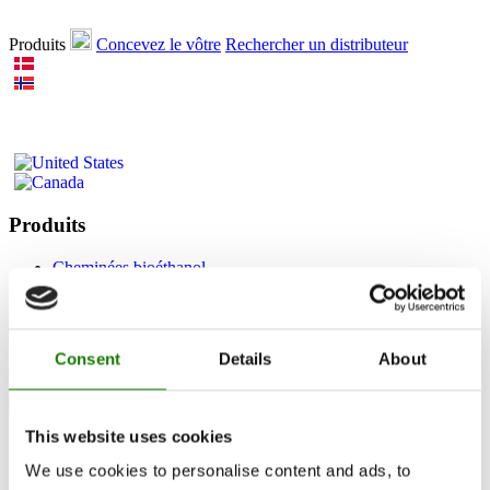
Produits
Concevez le vôtre
Rechercher un distributeur
Produits
Cheminées bioéthanol
Accessoires
RAIS 3D
Documentation et guides
Consent
Details
About
Rechercher un distributeur
This website uses cookies
Viva L 160 Bio
We use cookies to personalise content and ads, to