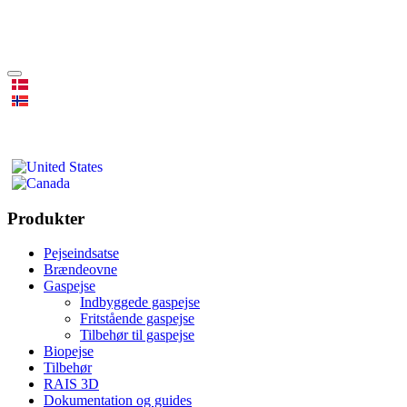
Produkter
Pejseindsatse
Brændeovne
Gaspejse
Indbyggede gaspejse
Fritstående gaspejse
Tilbehør til gaspejse
Biopejse
Tilbehør
RAIS 3D
Dokumentation og guides