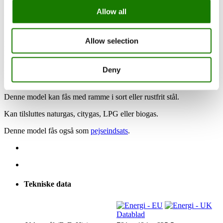
Allow all
Vejl. DKK pris fra 54.700
RAIS Visio 70 RC er den mindste af hjørnemodellerne med glas til
Allow selection
højre side. Ved at bygge denne gaspejs ind i et hjørne skaber du et
hyggeligt samlingspunkt, hvor ilden kan nydes fra to sider.
Gaspejsen har et utroligt naturtro og autentisk flammebillede, og du
Deny
styrer let flammerne og varmen med fjernbetjeningen eller din
telefon/tablet.
Denne model kan fås med ramme i sort eller rustfrit stål.
Kan tilsluttes naturgas, citygas, LPG eller biogas.
Denne model fås også som
pejseindsats
.
Tekniske data
Datablad