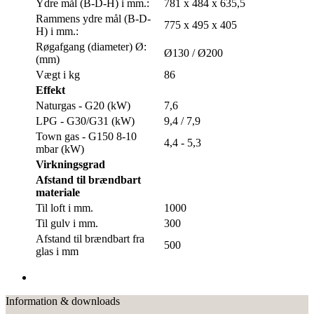
Ydre mål (B-D-H) i mm.:
781 x 484 x 635,5
Rammens ydre mål (B-D-
775 x 495 x 405
H) i mm.:
Røgafgang (diameter) Ø:
Ø130 / Ø200
(mm)
Vægt i kg
86
Effekt
Naturgas - G20 (kW)
7,6
LPG - G30/G31 (kW)
9,4 / 7,9
Town gas - G150 8-10
4,4 - 5,3
mbar (kW)
Virkningsgrad
Afstand til brændbart
materiale
Til loft i mm.
1000
Til gulv i mm.
300
Afstand til brændbart fra
500
glas i mm
Information & downloads