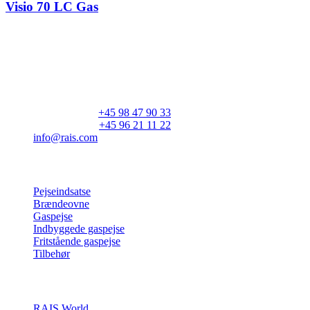
Visio 70 LC Gas
RAIS A/S
Industrivej 20
Vangen
DK-9900 Frederikshavn
CVR: 25195612
Hovedtelefon:
+45 98 47 90 33
Kundeservice:
+45 96 21 11 22
info@rais.com
Produkter
Pejseindsatse
Brændeovne
Gaspejse
Indbyggede gaspejse
Fritstående gaspejse
Tilbehør
Inspiration
RAIS World