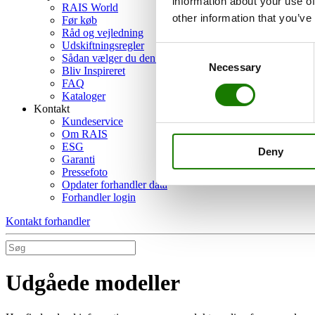
information about your use of
RAIS World
other information that you’ve
Før køb
Råd og vejledning
Udskiftningsregler
Consent
Sådan vælger du den rigtige brændeovn
Necessary
Selection
Bliv Inspireret
FAQ
Kataloger
Kontakt
Kundeservice
Om RAIS
ESG
Deny
Garanti
Pressefoto
Opdater forhandler data
Forhandler login
Kontakt forhandler
Udgåede modeller