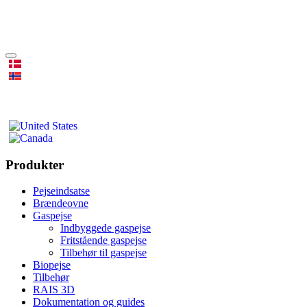
Produkter
Pejseindsatse
Brændeovne
Gaspejse
Indbyggede gaspejse
Fritstående gaspejse
Tilbehør til gaspejse
Biopejse
Tilbehør
RAIS 3D
Dokumentation og guides