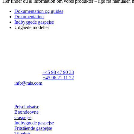
Her finder du al information om vores produkter – lige fra manualer, 
Dokumentation og guides
Dokumentation
Indbyggede gaspejse
Udgåede modeller
RAIS A/S
Industrivej 20
Vangen
DK-9900 Frederikshavn
CVR: 25195612
Hovedtelefon:
+45 98 47 90 33
Kundeservice:
+45 96 21 11 22
info@rais.com
Produkter
Pejseindsatse
Brændeovne
Gaspejse
Indbyggede gaspejse
Fritstående gaspejse
Tilbehør