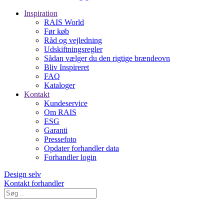
Inspiration
RAIS World
Før køb
Råd og vejledning
Udskiftningsregler
Sådan vælger du den rigtige brændeovn
Bliv Inspireret
FAQ
Kataloger
Kontakt
Kundeservice
Om RAIS
ESG
Garanti
Pressefoto
Opdater forhandler data
Forhandler login
Design selv
Kontakt forhandler