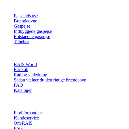
Produkter
Pejseindsatse
Brændeovne
Gaspejse
Indbyggede gaspejse
Fritstående gaspejse
Tilbehør
Inspiration
RAIS World
Før køb
Råd og vejledning
Sådan vælger du den rigtige brændeovn
FAQ
Kataloger
Kontakt & info
Find forhandler
Kundeservice
Om RAIS
ESG