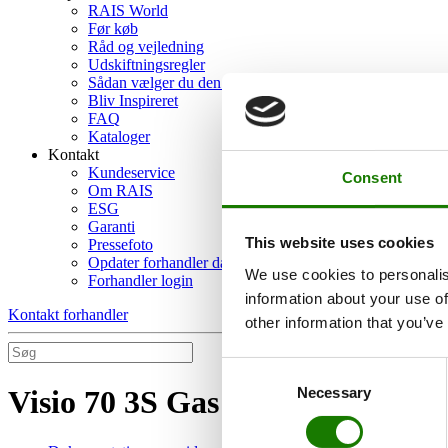
RAIS World
Før køb
Råd og vejledning
Udskiftningsregler
Sådan vælger du den rigtige brændeovn
Bliv Inspireret
FAQ
Kataloger
Kontakt
Kundeservice
Consent
Om RAIS
ESG
Garanti
This website uses cookies
Pressefoto
Opdater forhandler data
We use cookies to personalis
Forhandler login
information about your use of
Kontakt forhandler
other information that you’ve
Consent
Necessary
Visio 70 3S Gas
Selection