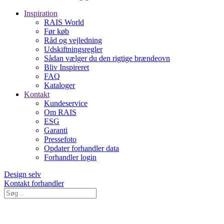
Inspiration
RAIS World
Før køb
Råd og vejledning
Udskiftningsregler
Sådan vælger du den rigtige brændeovn
Bliv Inspireret
FAQ
Kataloger
Kontakt
Kundeservice
Om RAIS
ESG
Garanti
Pressefoto
Opdater forhandler data
Forhandler login
Design selv
Kontakt forhandler