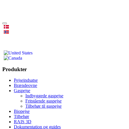
Produkter
Pejseindsatse
Brændeovne
Gaspejse
Indbyggede gaspejse
Fritstående gaspejse
Tilbehør til gaspejse
Biopejse
Tilbehør
RAIS 3D
Dokumentation og guides