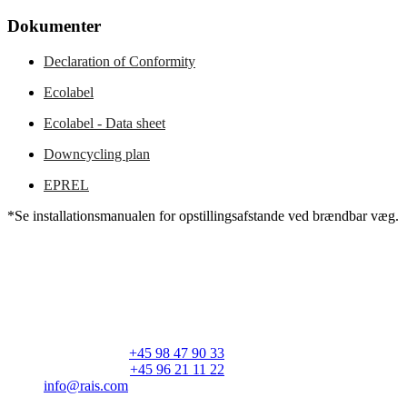
Dokumenter
Declaration of Conformity
Ecolabel
Ecolabel - Data sheet
Downcycling plan
EPREL
*Se installationsmanualen for opstillingsafstande ved brændbar væg.
RAIS A/S
Industrivej 20
Vangen
DK-9900 Frederikshavn
CVR: 25195612
Hovedtelefon:
+45 98 47 90 33
Kundeservice:
+45 96 21 11 22
info@rais.com