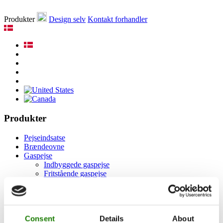
Produkter
Design selv
Kontakt forhandler
Produkter
Pejseindsatse
Brændeovne
Gaspejse
Indbyggede gaspejse
Fritstående gaspejse
Tilbehør til gaspejse
Biopejse
Tilbehør
RAIS 3D
Dokumentation og guides
Consent
Details
About