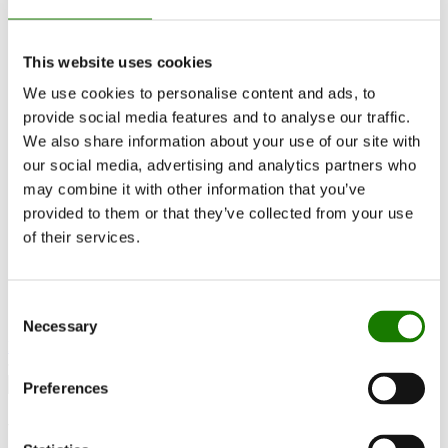
Inspiration
RAIS World
Før køb
This website uses cookies
Råd og vejledning
We use cookies to personalise content and ads, to
Udskiftningsregler
Sådan vælger du den rigtige brændeovn
provide social media features and to analyse our traffic.
Bliv Inspireret
We also share information about your use of our site with
FAQ
our social media, advertising and analytics partners who
Kataloger
Kontakt
may combine it with other information that you’ve
Kundeservice
provided to them or that they’ve collected from your use
Om RAIS
of their services.
ESG
Garanti
Pressefoto
Opdater forhandler data
Consent
Forhandler login
Necessary
Selection
Kontakt forhandler
Preferences
Visio 160 F Gas