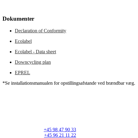
Dokumenter
Declaration of Conformity
Ecolabel
Ecolabel - Data sheet
Downcycling plan
EPREL
*Se installationsmanualen for opstillingsafstande ved brændbar væg.
RAIS A/S
Industrivej 20
Vangen
DK-9900 Frederikshavn
CVR: 25195612
Hovedtelefon:
+45 98 47 90 33
Kundeservice:
+45 96 21 11 22