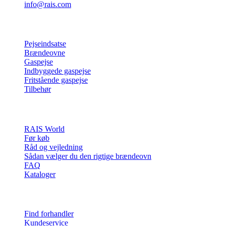
info@rais.com
Produkter
Pejseindsatse
Brændeovne
Gaspejse
Indbyggede gaspejse
Fritstående gaspejse
Tilbehør
Inspiration
RAIS World
Før køb
Råd og vejledning
Sådan vælger du den rigtige brændeovn
FAQ
Kataloger
Kontakt & info
Find forhandler
Kundeservice