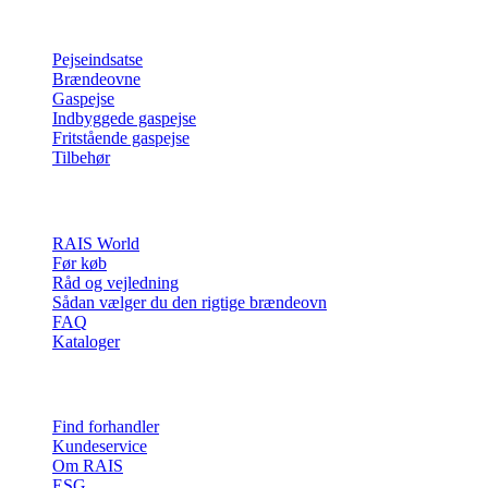
Produkter
Pejseindsatse
Brændeovne
Gaspejse
Indbyggede gaspejse
Fritstående gaspejse
Tilbehør
Inspiration
RAIS World
Før køb
Råd og vejledning
Sådan vælger du den rigtige brændeovn
FAQ
Kataloger
Kontakt & info
Find forhandler
Kundeservice
Om RAIS
ESG