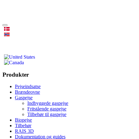
Produkter
Pejseindsatse
Brændeovne
Gaspejse
Indbyggede gaspejse
Fritstående gaspejse
Tilbehør til gaspejse
Biopejse
Tilbehør
RAIS 3D
Dokumentation og guides