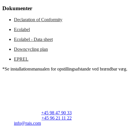
Dokumenter
Declaration of Conformity
Ecolabel
Ecolabel - Data sheet
Downcycling plan
EPREL
*Se installationsmanualen for opstillingsafstande ved brændbar væg.
RAIS A/S
Industrivej 20
Vangen
DK-9900 Frederikshavn
CVR: 25195612
Hovedtelefon:
+45 98 47 90 33
Kundeservice:
+45 96 21 11 22
info@rais.com