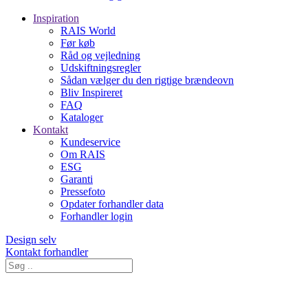
Inspiration
RAIS World
Før køb
Råd og vejledning
Udskiftningsregler
Sådan vælger du den rigtige brændeovn
Bliv Inspireret
FAQ
Kataloger
Kontakt
Kundeservice
Om RAIS
ESG
Garanti
Pressefoto
Opdater forhandler data
Forhandler login
Design selv
Kontakt forhandler