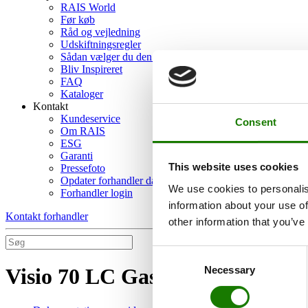
RAIS World
Før køb
Råd og vejledning
Udskiftningsregler
Sådan vælger du den rigtige brændeovn
Bliv Inspireret
FAQ
Kataloger
Kontakt
Kundeservice
Consent
Om RAIS
ESG
Garanti
This website uses cookies
Pressefoto
Opdater forhandler data
We use cookies to personalis
Forhandler login
information about your use of
Kontakt forhandler
other information that you’ve
Consent
Necessary
Visio 70 LC Gas
Selection