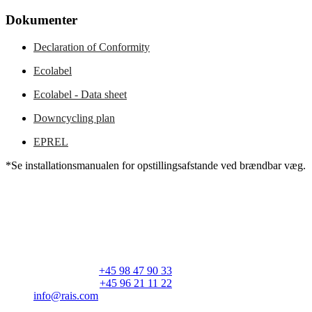
Dokumenter
Declaration of Conformity
Ecolabel
Ecolabel - Data sheet
Downcycling plan
EPREL
*Se installationsmanualen for opstillingsafstande ved brændbar væg.
RAIS A/S
Industrivej 20
Vangen
DK-9900 Frederikshavn
CVR: 25195612
Hovedtelefon:
+45 98 47 90 33
Kundeservice:
+45 96 21 11 22
info@rais.com