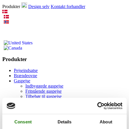
Produkter
Design selv
Kontakt forhandler
Produkter
Pejseindsatse
Brændeovne
Gaspejse
Indbyggede gaspejse
Fritstående gaspejse
Tilbehør til gaspejse
Biopejse
Tilbehør
RAIS 3D
Dokumentation og guides
Consent
Details
About
Inspiration