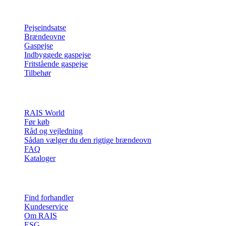
Produkter
Pejseindsatse
Brændeovne
Gaspejse
Indbyggede gaspejse
Fritstående gaspejse
Tilbehør
Inspiration
RAIS World
Før køb
Råd og vejledning
Sådan vælger du den rigtige brændeovn
FAQ
Kataloger
Kontakt & info
Find forhandler
Kundeservice
Om RAIS
ESG