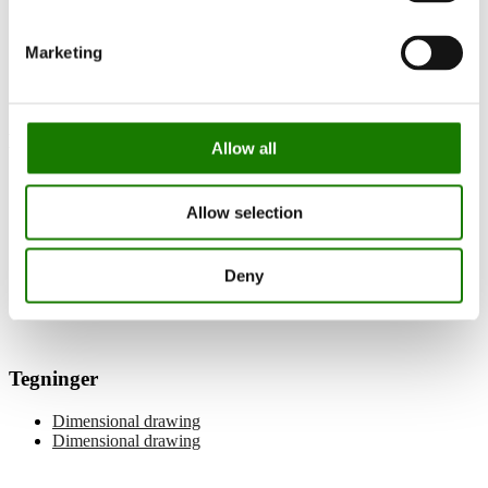
Dokumentation og guides
Dokumentation
Indbyggede gaspejse
Marketing
Visio 70 F Gas
Manualer
Allow all
Brugermanual
Allow selection
Installationsmanual
Aftræksmanual
Logplacering
Deny
Wi-Fi manual
Reservedelsliste
Tegninger
Dimensional drawing
Dimensional drawing