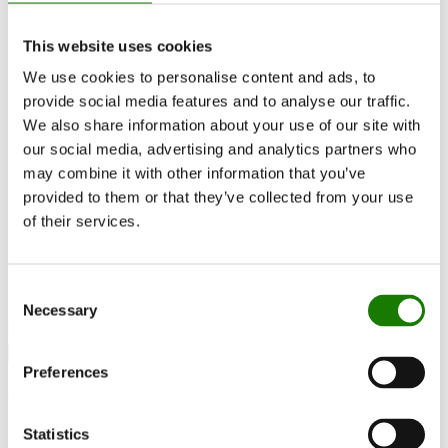
RAIS World
Før køb
This website uses cookies
Råd og vejledning
Udskiftningsregler
We use cookies to personalise content and ads, to
Sådan vælger du den rigtige brændeovn
Bliv Inspireret
provide social media features and to analyse our traffic.
FAQ
We also share information about your use of our site with
Kataloger
our social media, advertising and analytics partners who
Kontakt
Kundeservice
may combine it with other information that you’ve
Om RAIS
provided to them or that they’ve collected from your use
ESG
of their services.
Garanti
Pressefoto
Opdater forhandler data
Forhandler login
Consent
Necessary
Selection
Kontakt forhandler
Preferences
Visio 70 F Gas
Statistics