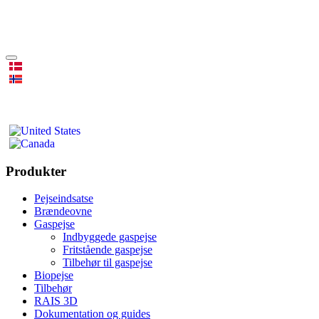
Produkter
Pejseindsatse
Brændeovne
Gaspejse
Indbyggede gaspejse
Fritstående gaspejse
Tilbehør til gaspejse
Biopejse
Tilbehør
RAIS 3D
Dokumentation og guides