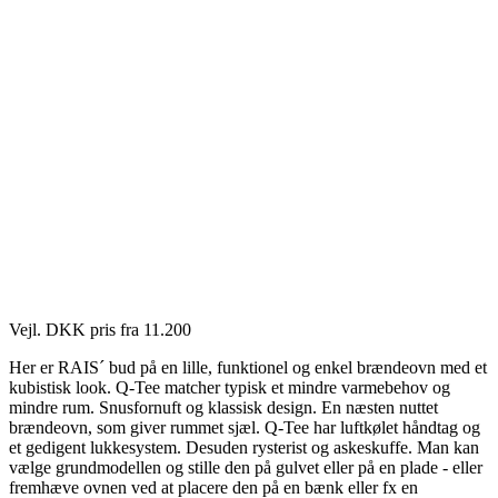
Vejl. DKK pris fra 11.200
Her er RAIS´ bud på en lille, funktionel og enkel brændeovn med et
kubistisk look. Q-Tee matcher typisk et mindre varmebehov og
mindre rum. Snusfornuft og klassisk design. En næsten nuttet
brændeovn, som giver rummet sjæl. Q-Tee har luftkølet håndtag og
et gedigent lukkesystem. Desuden rysterist og askeskuffe. Man kan
vælge grundmodellen og stille den på gulvet eller på en plade - eller
fremhæve ovnen ved at placere den på en bænk eller fx en