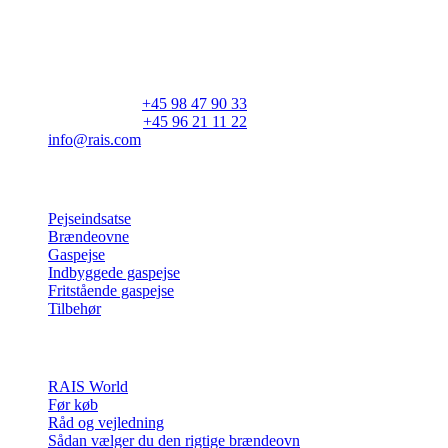
Vedligeholdelse
RAIS A/S
Industrivej 20
Vangen
DK-9900 Frederikshavn
CVR: 25195612
Hovedtelefon:
+45 98 47 90 33
Kundeservice:
+45 96 21 11 22
info@rais.com
Produkter
Pejseindsatse
Brændeovne
Gaspejse