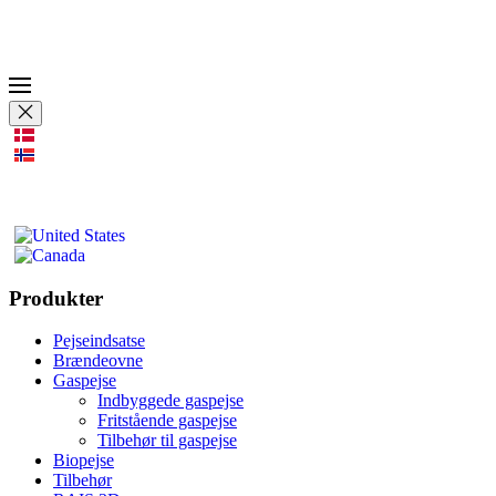
Produkter
Pejseindsatse
Brændeovne
Gaspejse
Indbyggede gaspejse
Fritstående gaspejse
Tilbehør til gaspejse
Biopejse
Tilbehør