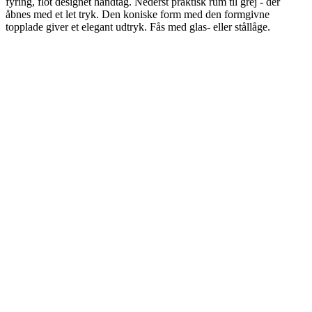
fyring, flot designet håndtag. Nederst praktisk rum til grej - der
åbnes med et let tryk. Den koniske form med den formgivne
topplade giver et elegant udtryk. Fås med glas- eller stållåge.