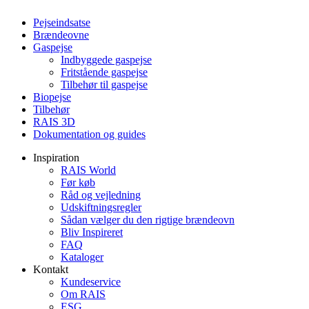
Pejseindsatse
Brændeovne
Gaspejse
Indbyggede gaspejse
Fritstående gaspejse
Tilbehør til gaspejse
Biopejse
Tilbehør
RAIS 3D
Dokumentation og guides
Inspiration
RAIS World
Før køb
Råd og vejledning
Udskiftningsregler
Sådan vælger du den rigtige brændeovn
Bliv Inspireret
FAQ
Kataloger
Kontakt
Kundeservice
Om RAIS
ESG