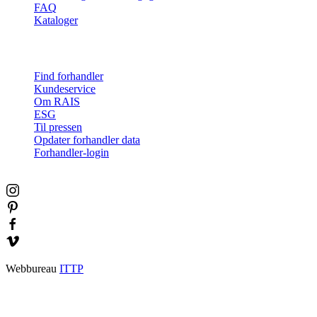
Indbyggede gaspejse
Fritstående gaspejse
Tilbehør
Inspiration
RAIS World
Før køb
Råd og vejledning
Sådan vælger du den rigtige brændeovn
FAQ
Kataloger
Kontakt & info
Find forhandler
Kundeservice
Om RAIS
ESG
Til pressen
Opdater forhandler data
Forhandler-login