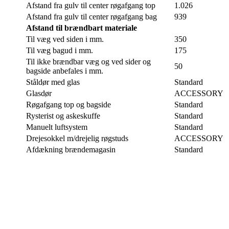
Tekniske data
Afstand fra gulv til center Airsystem
120
tilslutning
Afstand fra gulv til center røgafgang top
1.026
Afstand fra gulv til center røgafgang bag
939
Afstand til brændbart materiale
Til væg ved siden i mm.
350
Til væg bagud i mm.
175
Til ikke brændbar væg og ved sider og
50
bagside anbefales i mm.
Ståldør med glas
Standard
Glasdør
ACCESSORY
Røgafgang top og bagside
Standard
Rysterist og askeskuffe
Standard
Manuelt luftsystem
Standard