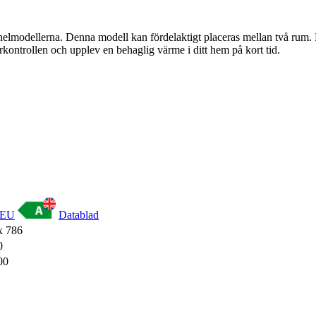
lmodellerna. Denna modell kan fördelaktigt placeras mellan två rum. D
rkontrollen och upplev en behaglig värme i ditt hem på kort tid.
Datablad
x 786
0
00