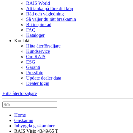
RAIS World
Att tänka på före ditt köp
Råd och vägledning
Så väljer du rätt braskamin
Bli inspirerad
FAQ
Kataloger
Kontakt
Hitta återförsäljare
Kundservice
Om RAIS
ESG
Garanti
Pressfoto
Update dealer data
Dealer login
Hitta återförsäljare
Home
Gaskamin
Inbyggda gaskaminer
RAIS Visio 43/49/65 T