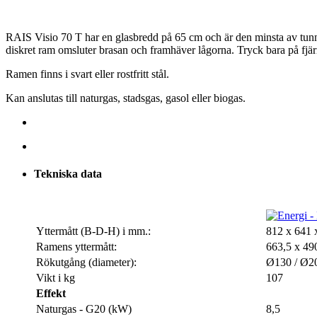
RAIS Visio 70 T har en glasbredd på 65 cm och är den minsta av tunne
diskret ram omsluter brasan och framhäver lågorna. Tryck bara på fjär
Ramen finns i svart eller rostfritt stål.
Kan anslutas till naturgas, stadsgas, gasol eller biogas.
Tekniska data
Yttermått (B-D-H) i mm.:
812 x 641 
Ramens yttermått:
663,5 x 49
Rökutgång (diameter):
Ø130 / Ø2
Vikt i kg
107
Effekt
Naturgas - G20 (kW)
8,5