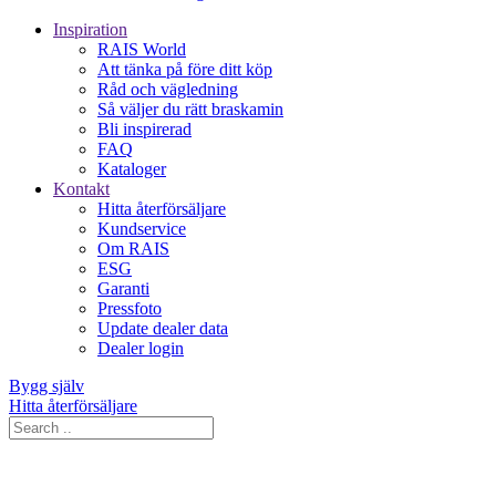
Inspiration
RAIS World
Att tänka på före ditt köp
Råd och vägledning
Så väljer du rätt braskamin
Bli inspirerad
FAQ
Kataloger
Kontakt
Hitta återförsäljare
Kundservice
Om RAIS
ESG
Garanti
Pressfoto
Update dealer data
Dealer login
Bygg själv
Hitta återförsäljare