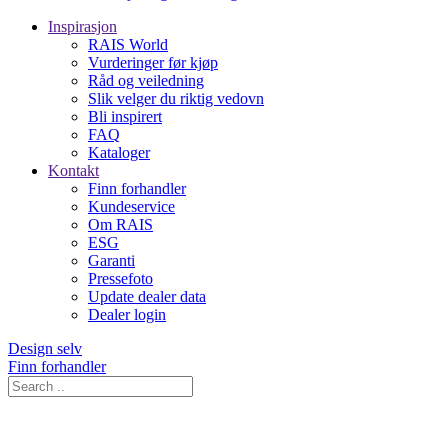
Inspirasjon
RAIS World
Vurderinger før kjøp
Råd og veiledning
Slik velger du riktig vedovn
Bli inspirert
FAQ
Kataloger
Kontakt
Finn forhandler
Kundeservice
Om RAIS
ESG
Garanti
Pressefoto
Update dealer data
Dealer login
Design selv
Finn forhandler