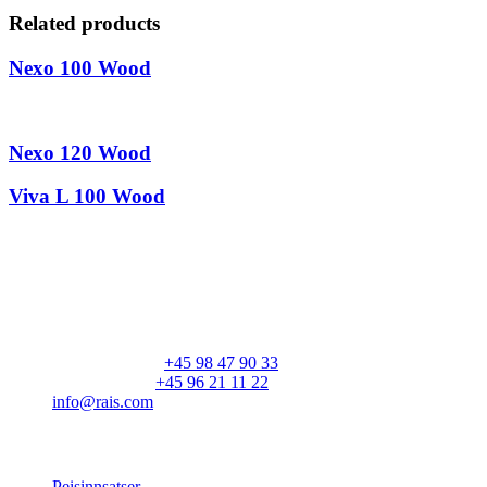
Related products
Nexo 100 Wood
Nexo 120 Wood
Viva L 100 Wood
RAIS A/S
Industrivej 20
Vangen
DK-9900 Frederikshavn
CVR: 25195612
Hovednummer:
+45 98 47 90 33
Kundeservice:
+45 96 21 11 22
info@rais.com
Produkter
Peisinnsatser