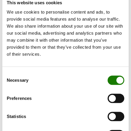
This website uses cookies
Fargede røykrør
We use cookies to personalise content and ads, to
provide social media features and to analyse our traffic.
Finn forhandler
We also share information about your use of our site with
Få rådgivning
our social media, advertising and analytics partners who
may combine it with other information that you’ve
Få ekspertråd
provided to them or that they’ve collected from your use
of their services.
Consent
Necessary
Selection
Preferences
Statistics