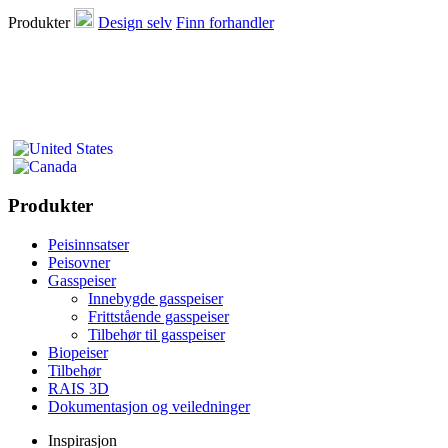
Produkter
Design selv
Finn forhandler
Produkter
Peisinnsatser
Peisovner
Gasspeiser
Innebygde gasspeiser
Frittstående gasspeiser
Tilbehør til gasspeiser
Biopeiser
Tilbehør
RAIS 3D
Dokumentasjon og veiledninger
Inspirasjon