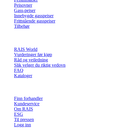
Peisovner
Gass-peiser
Innebygde gasspeiser
Frittstående gasspeiser
Tilbehør
Inspirasjon
RAIS World
Vurderinger før kjøp
Råd og veiledning
Slik velger du riktig vedovn
FAQ
Kataloger
Kontakt og info
Finn forhandler
Kundeservice
Om RAIS
ESG
Til pressen
Logg inn