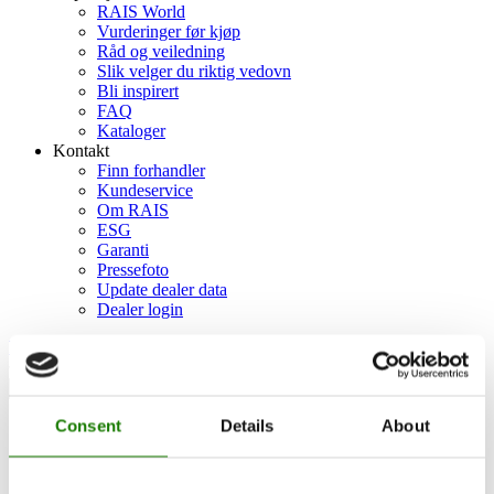
RAIS World
Vurderinger før kjøp
Råd og veiledning
Slik velger du riktig vedovn
Bli inspirert
FAQ
Kataloger
Kontakt
Finn forhandler
Kundeservice
Om RAIS
ESG
Garanti
Pressefoto
Update dealer data
Dealer login
Finn forhandler
Consent
Details
About
Home
Tilbehør
Coloured smoke pipes