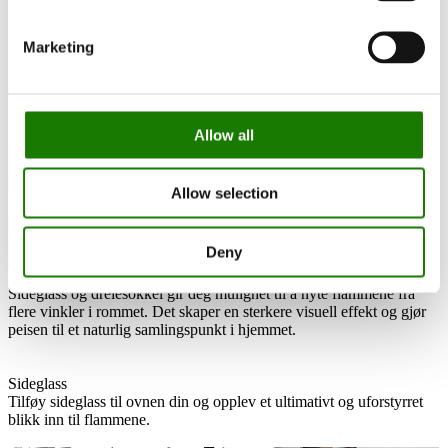
Marketing
Allow all
Finn forhandler
Allow selection
Bruk vårt forhandlerkart for å finne en RAIS-forhandler i nærheten
av deg.
Deny
Finn forhandler
Maksimer innsynet til ilden
Sideglass og dreiesokkel gir deg mulighet til å nyte flammene fra
flere vinkler i rommet. Det skaper en sterkere visuell effekt og gjør
peisen til et naturlig samlingspunkt i hjemmet.
Sideglass
Tilføy sideglass til ovnen din og opplev et ultimativt og uforstyrret
blikk inn til flammene.