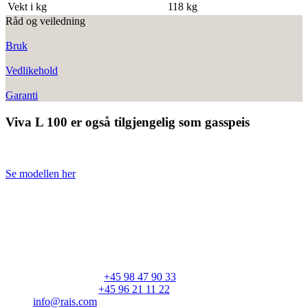
Vekt i kg
118 kg
Råd og veiledning
Bruk
Vedlikehold
Garanti
Viva L 100 er også tilgjengelig som gasspeis
Se modellen her
RAIS A/S
Industrivej 20
Vangen
DK-9900 Frederikshavn
CVR: 25195612
Hovednummer:
+45 98 47 90 33
Kundeservice:
+45 96 21 11 22
info@rais.com