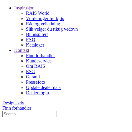
Inspirasjon
RAIS World
Vurderinger før kjøp
Råd og veiledning
Slik velger du riktig vedovn
Bli inspirert
FAQ
Kataloger
Kontakt
Finn forhandler
Kundeservice
Om RAIS
ESG
Garanti
Pressefoto
Update dealer data
Dealer login
Design selv
Finn forhandler