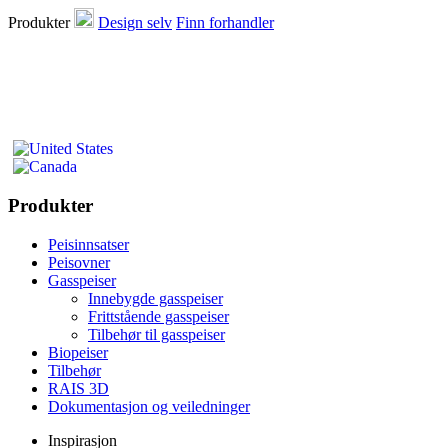
Produkter
Design selv
Finn forhandler
Produkter
Peisinnsatser
Peisovner
Gasspeiser
Innebygde gasspeiser
Frittstående gasspeiser
Tilbehør til gasspeiser
Biopeiser
Tilbehør
RAIS 3D
Dokumentasjon og veiledninger
Inspirasjon