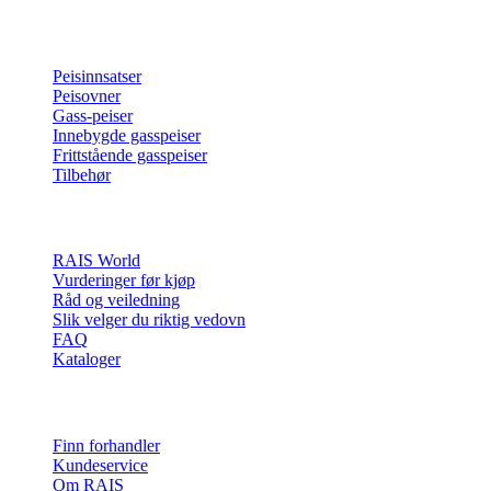
Produkter
Peisinnsatser
Peisovner
Gass-peiser
Innebygde gasspeiser
Frittstående gasspeiser
Tilbehør
Inspirasjon
RAIS World
Vurderinger før kjøp
Råd og veiledning
Slik velger du riktig vedovn
FAQ
Kataloger
Kontakt og info
Finn forhandler
Kundeservice
Om RAIS