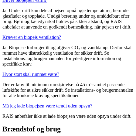
Bliver biopejsen varm?
Ja. Under drift kan dele af pejsen opnå høje temperaturer, herunder
glasflader og topplade. Undgå berøring under og umiddelbart efter
brug. Børn og kæledyr skal holdes på sikker afstand, og RAIS
anbefaler at anvende en godkendt børnesikring, når pejsen er i drift.
Kræver en biopejs ventilation?
Ja. Biopejse forbruger ilt og afgiver CO₂ og vanddamp. Derfor skal
rummet have tilstrækkelig ventilation for sikker drift. Se
installations- og brugermanualen for yderligere information og
specifikke krav.
Hvor stort skal rummet være?
Der er krav til minimum rumstørrelse på 45 m³ samt et passende
luftskifte for at sikre sikker drift. Se installations- og brugermanualen
for alle konkrete krav og specifikationer.
Må jeg lade biopejsen være tændt uden opsyn?
RAIS anbefaler ikke at lade biopejsen være uden opsyn under drift.
Brændstof og brug