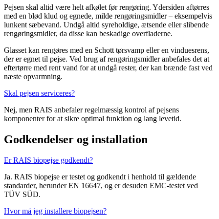
Pejsen skal altid være helt afkølet før rengøring. Ydersiden aftørres
med en blød klud og egnede, milde rengøringsmidler – eksempelvis
lunkent sæbevand. Undgå altid syreholdige, ætsende eller slibende
rengøringsmidler, da disse kan beskadige overfladerne.
Glasset kan rengøres med en Schott tørsvamp eller en vinduesrens,
der er egnet til pejse. Ved brug af rengøringsmidler anbefales det at
eftertørre med rent vand for at undgå rester, der kan brænde fast ved
næste opvarmning.
Skal pejsen serviceres?
Nej, men RAIS anbefaler regelmæssig kontrol af pejsens
komponenter for at sikre optimal funktion og lang levetid.
Godkendelser og installation
Er RAIS biopejse godkendt?
Ja. RAIS biopejse er testet og godkendt i henhold til gældende
standarder, herunder EN 16647, og er desuden EMC-testet ved
TÜV SÜD.
Hvor må jeg installere biopejsen?