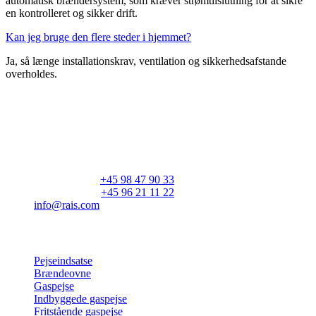
automatisk brændersystem, som kræver strømtilslutning for at sikre
en kontrolleret og sikker drift.
Kan jeg bruge den flere steder i hjemmet?
Ja, så længe installationskrav, ventilation og sikkerhedsafstande
overholdes.
RAIS A/S
Industrivej 20
Vangen
DK-9900 Frederikshavn
CVR: 25195612
Hovedtelefon:
+45 98 47 90 33
Kundeservice:
+45 96 21 11 22
info@rais.com
Produkter
Pejseindsatse
Brændeovne
Gaspejse
Indbyggede gaspejse
Fritstående gaspejse