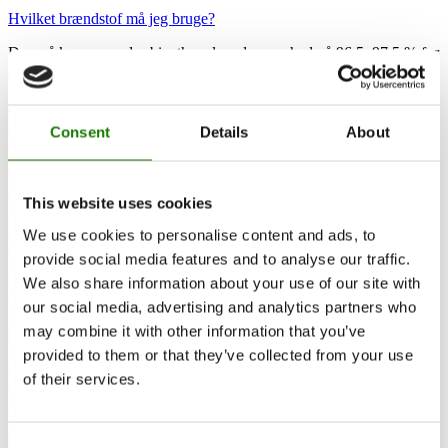
Hvilket brændstof må jeg bruge?
Der må kun anvendes bioethanol med en renhed på 96,5–97,5 % for
at sikre korrekt og sikker drift.
Læs mere om efterskifteordningen
Må jeg tilsætte duft eller andre væsker?
Consent
Details
About
Nej. RAIS anbefaler udelukkende brug af ren bioethanol uden
tilsætningsstoffer. Andre produkter kan være farlige og annullerer
garantien.
This website uses cookies
Læs mere om efterskifteordningen
We use cookies to personalise content and ads, to
Hvordan tænder jeg biopejsen?
provide social media features and to analyse our traffic.
Pejsen startes via det integrerede betjeningspanel. Når opstarten er
We also share information about your use of our site with
igangsat, kan du nemt styre flammen via fjernbetjening eller app.
our social media, advertising and analytics partners who
Systemet håndterer automatisk forvarmning af bioethanolen og
may combine it with other information that you’ve
sikrer en stabil og kontrolleret opstart.
provided to them or that they’ve collected from your use
Læs mere om efterskifteordningen
of their services.
Hvor lang tid tager opstart?
En typisk opstart tager cirka 4–5 minutter, hvorefter flammen er
stabil.
Consent