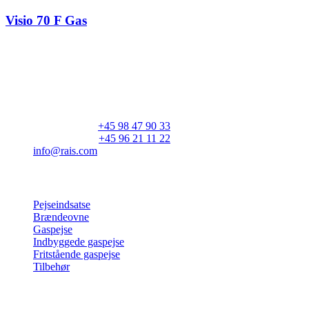
Visio 70 F Gas
RAIS A/S
Industrivej 20
Vangen
DK-9900 Frederikshavn
CVR: 25195612
Hovedtelefon:
+45 98 47 90 33
Kundeservice:
+45 96 21 11 22
info@rais.com
Produkter
Pejseindsatse
Brændeovne
Gaspejse
Indbyggede gaspejse
Fritstående gaspejse
Tilbehør
Inspiration