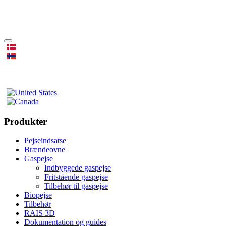
Produkter
Pejseindsatse
Brændeovne
Gaspejse
Indbyggede gaspejse
Fritstående gaspejse
Tilbehør til gaspejse
Biopejse
Tilbehør
RAIS 3D
Dokumentation og guides