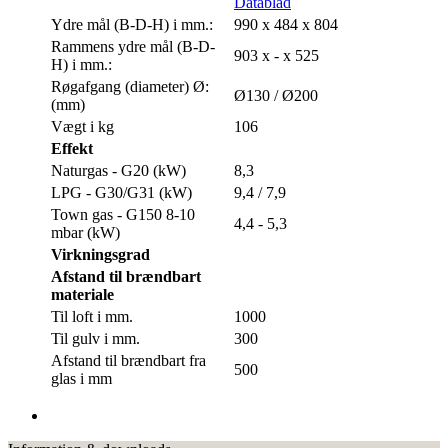
Datablad
Ydre mål (B-D-H) i mm.:
990 x 484 x 804
Rammens ydre mål (B-D-
903 x - x 525
H) i mm.:
Røgafgang (diameter) Ø:
Ø130 / Ø200
(mm)
Vægt i kg
106
Effekt
Naturgas - G20 (kW)
8,3
LPG - G30/G31 (kW)
9,4 / 7,9
Town gas - G150 8-10
4,4 - 5,3
mbar (kW)
Virkningsgrad
Afstand til brændbart
materiale
Til loft i mm.
1000
Til gulv i mm.
300
Afstand til brændbart fra
500
glas i mm