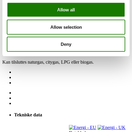
Allow all
Vejl. DKK pris fra 57.000
RAIS Visio 90 F har glas med en bredde på 90 cm. En enkel og
diskret ramme giver stort indsyn til ilden. Da denne gaspejs er en
Allow selection
frontmodel, fås den med refleksfrit glas, der gør glasset næsten
usynligt for det blotte øje – og giver fornemmelsen af åben ild. Med
fjernbetjeningen kan du let skrue op og ned for varmen efter behov.
Deny
Rammen fås i sort eller rustfrit stål.
Kan tilsluttes naturgas, citygas, LPG eller biogas.
Tekniske data