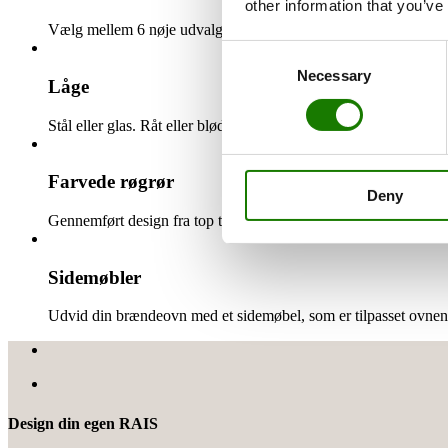
other information that you’ve
Vælg mellem 6 nøje udvalgte farver, der både er tidløse, ekskl
Consent
Necessary
Selection
Låge
Stål eller glas. Råt eller blødt udtryk. Tilføj den låge som mat
Farvede røgrør
Deny
Gennemført design fra top til tå. Vælg din røgrørsløsning i 
Sidemøbler
Udvid din brændeovn med et sidemøbel, som er tilpasset ovnens
Design din egen RAIS