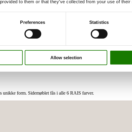
 provided to them or that they’ve collected from your use of their
usive og stilrene. På den måde kan du matche din brændeovn med din un
Preferences
Statistics
cher din stil uden at gå på kompromis med design eller helhedsudtrykket.
Allow selection
samme farve som din brændeovn for en æstetisk sammenhængende design.
 unikke form. Sidemøblet fås i alle 6 RAIS farver.