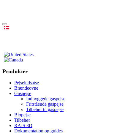
Produkter
Pejseindsatse
Brændeovne
Gaspejse
Indbyggede gaspejse
Fritstående gaspejse
Tilbehør til gaspejse
Biopejse
Tilbehør
RAIS 3D
Dokumentation og guides