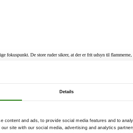
ge fokuspunkt. De store ruder sikrer, at der er frit udsyn til flammer
Details
 vælge mellem forskellige håndtag i luksuriøse materialer til din bræ
e content and ads, to provide social media features and to analy
 our site with our social media, advertising and analytics partn