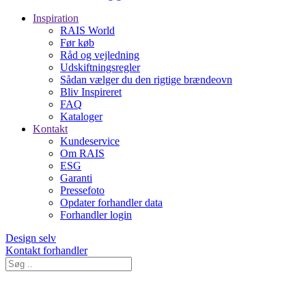
Inspiration
RAIS World
Før køb
Råd og vejledning
Udskiftningsregler
Sådan vælger du den rigtige brændeovn
Bliv Inspireret
FAQ
Kataloger
Kontakt
Kundeservice
Om RAIS
ESG
Garanti
Pressefoto
Opdater forhandler data
Forhandler login
Design selv
Kontakt forhandler