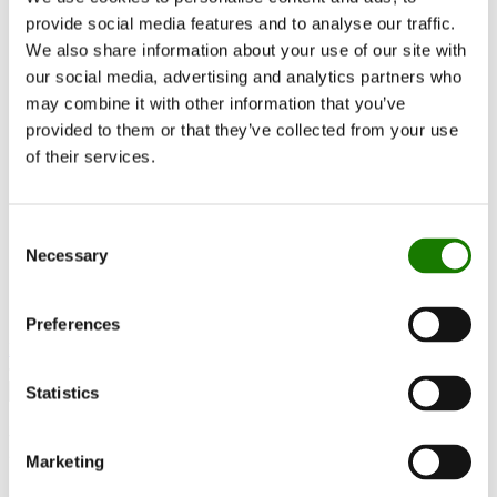
RAIS World
provide social media features and to analyse our traffic.
Att tänka på före ditt köp
We also share information about your use of our site with
Råd och vägledning
Så väljer du rätt braskamin
our social media, advertising and analytics partners who
Bli inspirerad
may combine it with other information that you’ve
FAQ
provided to them or that they’ve collected from your use
Kataloger
Kontakt
of their services.
Hitta återförsäljare
Kundservice
Om RAIS
ESG
Consent
Garanti
Necessary
Selection
Pressfoto
Update dealer data
Dealer login
Preferences
Hitta återförsäljare
Statistics
RAIS Pilar
Marketing