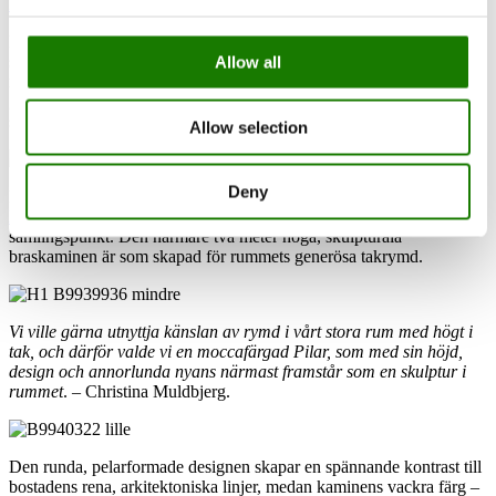
Läs blogginlägg
Med ett helt unikt läge omgivet av skog och träd ligger en
spännande bostad med gott om plats att leva och bo – och inte minst
Allow all
med en helt vidunderlig utsikt. Genom de stora fönsterpartierna från
golv till tak strömmar höstsolen in och ger fri utblick över årstidernas
skiftningar och naturens fantastiska färgspel.
Allow selection
Deny
Det rymliga vardagsrummet med tak upp till nock är inrett med en
RAIS Pilar
som värmekälla och som rummets naturliga
samlingspunkt. Den närmare två meter höga, skulpturala
braskaminen är som skapad för rummets generösa takrymd.
Vi ville gärna utnyttja känslan av rymd i vårt stora rum med högt i
tak, och därför valde vi en moccafärgad Pilar, som med sin höjd,
design och annorlunda nyans närmast framstår som en skulptur i
rummet
. – Christina Muldbjerg.
Den runda, pelarformade designen skapar en spännande kontrast till
bostadens rena, arkitektoniska linjer, medan kaminens vackra färg –