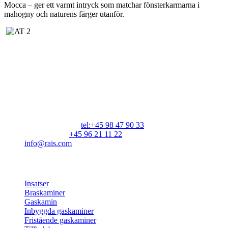
Mocca – ger ett varmt intryck som matchar fönsterkarmarna i
mahogny och naturens färger utanför.
RAIS A/S
Industrivej 20
Vangen
DK-9900 Frederikshavn
CVR: 25195612
Huvudnummer: c
tel:+45 98 47 90 33
Kundservice:
+45 96 21 11 22
info@rais.com
Produkter
Insatser
Braskaminer
Gaskamin
Inbyggda gaskaminer
Fristående gaskaminer