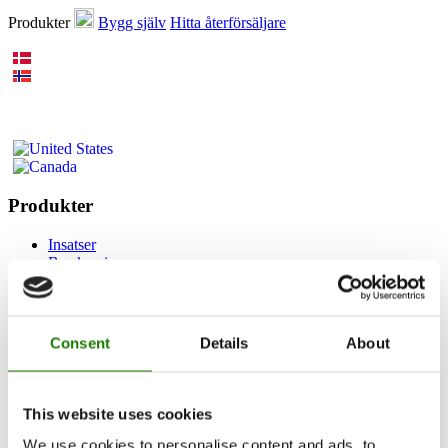
Produkter
Bygg själv
Hitta återförsäljare
Produkter
Insatser
Braskaminer
Gaskamin
Inbyggda gaskaminer
Fristående gaskaminer
Tillbehör för gaskaminer
Consent
Details
About
Biokaminer
Tillbehör
RAIS 3D
Dokumentation och guider
This website uses cookies
Inspiration
We use cookies to personalise content and ads, to