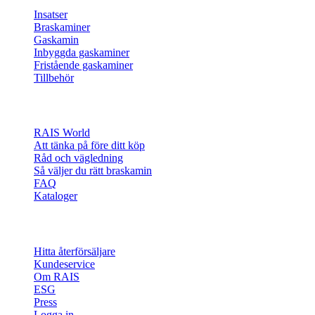
Insatser
Braskaminer
Gaskamin
Inbyggda gaskaminer
Fristående gaskaminer
Tillbehör
Inspiration
RAIS World
Att tänka på före ditt köp
Råd och vägledning
Så väljer du rätt braskamin
FAQ
Kataloger
Kontakt och information
Hitta återförsäljare
Kundeservice
Om RAIS
ESG
Press
Logga in