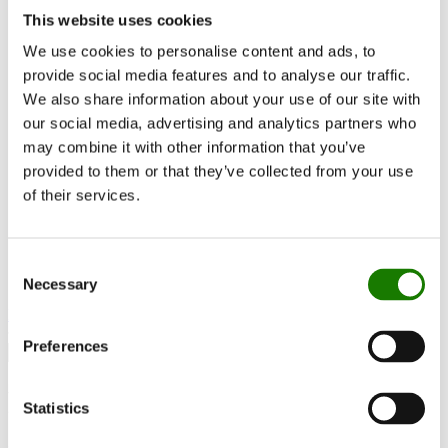
RAIS World
This website uses cookies
Att tänka på före ditt köp
Råd och vägledning
We use cookies to personalise content and ads, to
Så väljer du rätt braskamin
provide social media features and to analyse our traffic.
Bli inspirerad
We also share information about your use of our site with
FAQ
Kataloger
our social media, advertising and analytics partners who
Kontakt
may combine it with other information that you’ve
Hitta återförsäljare
provided to them or that they’ve collected from your use
Kundservice
Om RAIS
of their services.
ESG
Garanti
Pressfoto
Update dealer data
Consent
Dealer login
Necessary
Selection
Hitta återförsäljare
Preferences
RAIS 600:1
Statistics