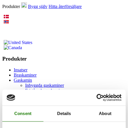
Produkter
Bygg själv
Hitta återförsäljare
Produkter
Insatser
Braskaminer
Gaskamin
Inbyggda gaskaminer
Fristående gaskaminer
Tillbehör för gaskaminer
Biokaminer
Tillbehör
RAIS 3D
Consent
Details
About
Dokumentation och guider
Inspiration