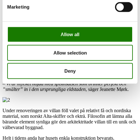
Läs blogginlägg
Marketing
Helt ostört, med utsikt över havet och omringat av natur, ligger ett
arkitektritat hus från 1971. Villan har genomgått en grundlig, men
samtidigt varsam renovering där man har ansträngt sig för att bevara
stämningen från husets ursprungliga tidsperiod.
Allow all
Den tidigare öppna eldstaden har kompletterats med en RAIS 600
Allow selection
spisinsats som harmonierar väl med den enkla och klassiska villan.
Spisinsatsen har installerats i den ursprungliga murade eldstaden för
att bevara samma uttryck och samspela med den enkelhet som
Deny
kännetecknar hela huset.
– Vi är mycket nöjda med spisinsatsen som brinner perfekt och
”smälter” in i den ursprungliga eldstaden
, säger Jeanette Mørk.
Under renoveringen av villan föll valet på relativt få och nordiska
material, som norskt Alta-skiffer och ekträ. Filosofin att lämna alla
bärande element synliga gör den arkitektritade villan till en unik och
välbevarad byggnad.
Helt i tidens anda har husets enkla konstruktion bevarats.