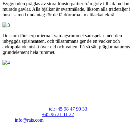
Byggnaden präglas av stora fönsterpartier från golv till tak mellan
murade gavlar. Alla bjälkar är svartmålade, liksom alla trädetaljer i
huset – med undantag för de få dörrarna i mattlackat ekträ.
De stora fönsterpartierna i vardagsrummet samspelar med den
inbyggda spisinsatsen, och tillsammans ger de en vacker och
avkopplande utsikt över eld och vatten. På så sätt präglar naturens
grundelement hela rummet.
RAIS A/S
Industrivej 20
Vangen
DK-9900 Frederikshavn
CVR: 25195612
Huvudnummer: c
tel:+45 98 47 90 33
Kundservice:
+45 96 21 11 22
info@rais.com
Produkter