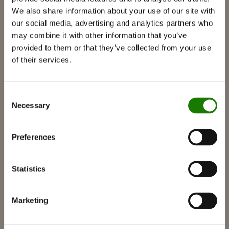
We also share information about your use of our site with
Braskaminer
our social media, advertising and analytics partners who
Gaskamin
may combine it with other information that you’ve
provided to them or that they’ve collected from your use
Inbyggda gaskaminer
of their services.
Fristående gaskaminer
Tillbehör för gaskaminer
Consent
Biokaminer
Necessary
Selection
Tillbehör
RAIS 3D
Preferences
Dokumentation och guider
Inspiration
Statistics
RAIS World
Marketing
Att tänka på före ditt köp
Råd och vägledning