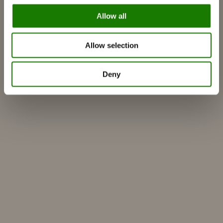
Så väljer du rätt braskamin
Allow all
Bli inspirerad
FAQ
Allow selection
Kataloger
Kontakt
Deny
Hitta återförsäljare
Kundservice
Om RAIS
ESG
Garanti
Pressfoto
Update dealer data
Dealer login
Bygg själv