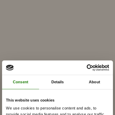
Consent
Details
About
PRODUKTER
This website uses cookies
We use cookies to personalise content and ads, to
Insatser
provide social media features and to analyse our traffic.