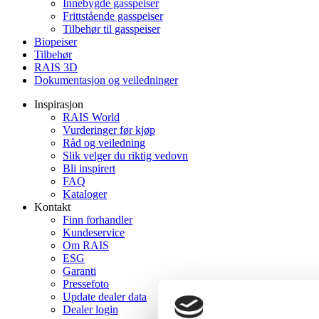
Innebygde gasspeiser
Frittstående gasspeiser
Tilbehør til gasspeiser
Biopeiser
Tilbehør
RAIS 3D
Dokumentasjon og veiledninger
Inspirasjon
RAIS World
Vurderinger før kjøp
Råd og veiledning
Slik velger du riktig vedovn
Bli inspirert
FAQ
Kataloger
Kontakt
Finn forhandler
Kundeservice
Om RAIS
ESG
Garanti
Pressefoto
Update dealer data
Dealer login