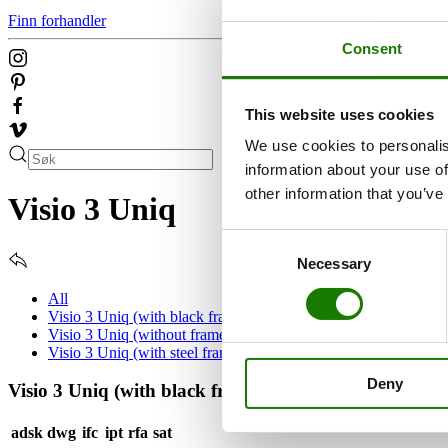
Finn forhandler
Consent
This website uses cookies
We use cookies to personalis
information about your use of
other information that you’ve
Visio 3 Uniq
Consent
Necessary
Selection
All
Visio 3 Uniq (with black frame)
Visio 3 Uniq (without frame)
Visio 3 Uniq (with steel frame)
Deny
Visio 3 Uniq (with black frame)
adsk
dwg
ifc
ipt
rfa
sat