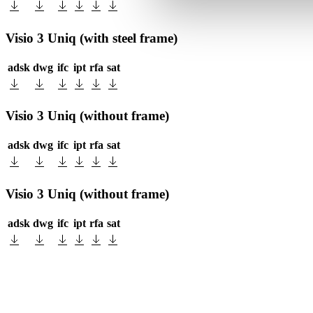
Visio 3 Uniq (with steel frame)
adsk
dwg
ifc
ipt
rfa
sat
Visio 3 Uniq (without frame)
adsk
dwg
ifc
ipt
rfa
sat
Visio 3 Uniq (without frame)
adsk
dwg
ifc
ipt
rfa
sat
RAIS A/S
Industrivej 20
Vangen