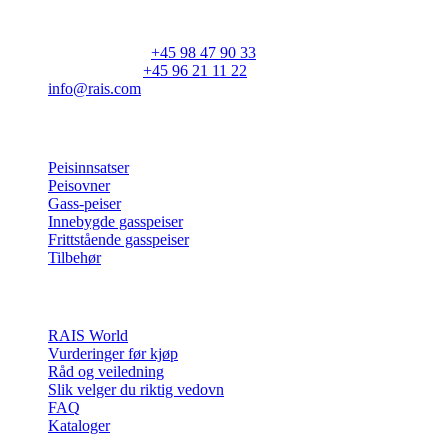
DK-9900 Frederikshavn
CVR: 25195612
Hovednummer:
+45 98 47 90 33
Kundeservice:
+45 96 21 11 22
info@rais.com
Produkter
Peisinnsatser
Peisovner
Gass-peiser
Innebygde gasspeiser
Frittstående gasspeiser
Tilbehør
Inspirasjon
RAIS World
Vurderinger før kjøp
Råd og veiledning
Slik velger du riktig vedovn
FAQ
Kataloger