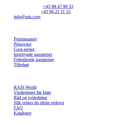
CVR: 25195612
Hovednummer:
+45 98 47 90 33
Kundeservice:
+45 96 21 11 22
info@rais.com
Produkter
Peisinnsatser
Peisovner
Gass-peiser
Innebygde gasspeiser
Frittstående gasspeiser
Tilbehør
Inspirasjon
RAIS World
Vurderinger før kjøp
Råd og veiledning
Slik velger du riktig vedovn
FAQ
Kataloger
Kontakt og info