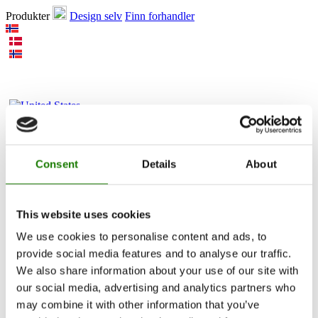
Produkter
Design selv
Finn forhandler
Produkter
Consent
Details
About
Peisinnsatser
Peisovner
Gasspeiser
Innebygde gasspeiser
This website uses cookies
Frittstående gasspeiser
We use cookies to personalise content and ads, to
Tilbehør til gasspeiser
Biopeiser
provide social media features and to analyse our traffic.
Tilbehør
We also share information about your use of our site with
RAIS 3D
our social media, advertising and analytics partners who
Dokumentasjon og veiledninger
may combine it with other information that you’ve
Inspirasjon