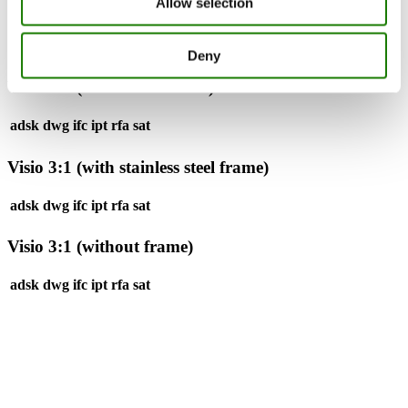
Allow selection
All
Visio 3:1 (with black frame)
Visio 3:1 (without frame)
Visio 3:1 (with stainless steel frame)
Deny
Visio 3:1 (with black frame)
adsk
dwg
ifc
ipt
rfa
sat
Visio 3:1 (with stainless steel frame)
adsk
dwg
ifc
ipt
rfa
sat
Visio 3:1 (without frame)
adsk
dwg
ifc
ipt
rfa
sat
RAIS A/S
Industrivej 20
Vangen
DK-9900 Frederikshavn