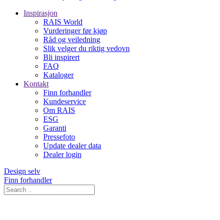
Inspirasjon
RAIS World
Vurderinger før kjøp
Råd og veiledning
Slik velger du riktig vedovn
Bli inspirert
FAQ
Kataloger
Kontakt
Finn forhandler
Kundeservice
Om RAIS
ESG
Garanti
Pressefoto
Update dealer data
Dealer login
Design selv
Finn forhandler