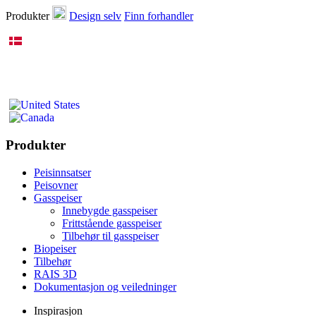
Produkter
Design selv
Finn forhandler
Produkter
Peisinnsatser
Peisovner
Gasspeiser
Innebygde gasspeiser
Frittstående gasspeiser
Tilbehør til gasspeiser
Biopeiser
Tilbehør
RAIS 3D
Dokumentasjon og veiledninger
Inspirasjon