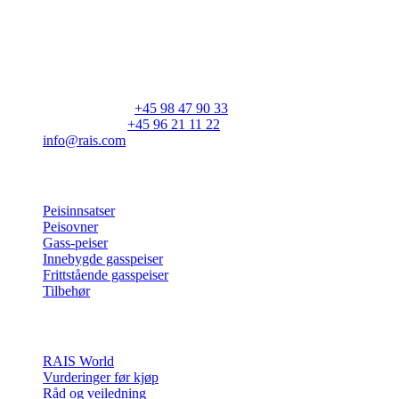
RAIS A/S
Industrivej 20
Vangen
DK-9900 Frederikshavn
CVR: 25195612
Hovednummer:
+45 98 47 90 33
Kundeservice:
+45 96 21 11 22
info@rais.com
Produkter
Peisinnsatser
Peisovner
Gass-peiser
Innebygde gasspeiser
Frittstående gasspeiser
Tilbehør
Inspirasjon
RAIS World
Vurderinger før kjøp
Råd og veiledning