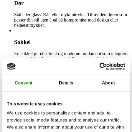
Dør
Stål eller glass. Rått eller mykt uttrykk. Tilføy den døren som
passer din stil uten å gå på kompromiss med design eller
helhetsuttrykket.
Sokkel
En sokkel gir et stilrent og moderne fundament som integrerer
ovnen vakkert i rommet, samtidig som den gir ekstra
oppbevaringsplass og et særegent og ekstraordinært uttrykk.
Tilgjengelig i to høyder.
Design din egen RAIS!
Consent
Details
About
Utforsk alle designalternativene våre i Customizer.
Design selv
This website uses cookies
Behov for rådgivning?
We use cookies to personalise content and ads, to
provide social media features and to analyse our traffic.
Trenger du hjelp fra en av våre mange rådgivere?
Få rådgivning
We also share information about your use of our site with