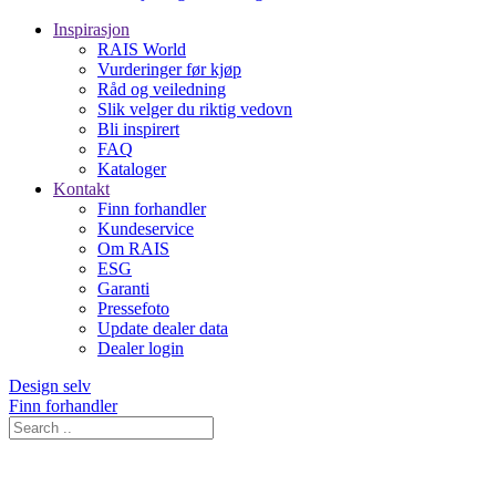
Inspirasjon
RAIS World
Vurderinger før kjøp
Råd og veiledning
Slik velger du riktig vedovn
Bli inspirert
FAQ
Kataloger
Kontakt
Finn forhandler
Kundeservice
Om RAIS
ESG
Garanti
Pressefoto
Update dealer data
Dealer login
Design selv
Finn forhandler