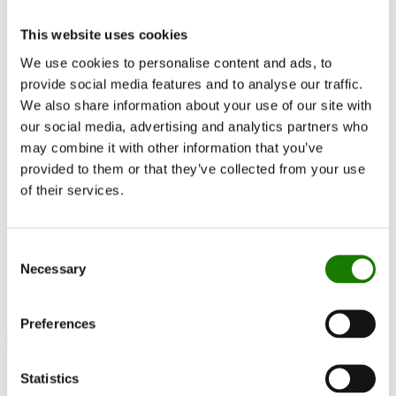
Inspirasjon
This website uses cookies
RAIS World
Vurderinger før kjøp
We use cookies to personalise content and ads, to
Råd og veiledning
provide social media features and to analyse our traffic.
Slik velger du riktig vedovn
Bli inspirert
We also share information about your use of our site with
FAQ
our social media, advertising and analytics partners who
Kataloger
may combine it with other information that you’ve
Kontakt
Finn forhandler
provided to them or that they’ve collected from your use
Kundeservice
of their services.
Om RAIS
ESG
Garanti
Pressefoto
Consent
Update dealer data
Necessary
Selection
Dealer login
Finn forhandler
Preferences
Nexo Gas
Statistics