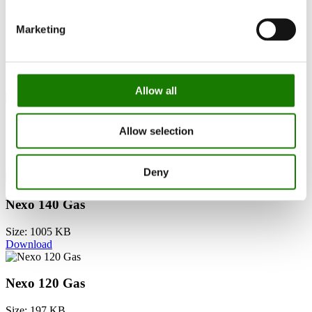
All
Marketing
Nexo 100 Gas
Nexo 120 Gas
Nexo 140 Gas
Nexo 160 Gas
Allow all
Nexo 160 Gas
Allow selection
Size: 205 KB
Download
Deny
Nexo 140 Gas
Size: 1005 KB
Download
Nexo 120 Gas
Size: 197 KB