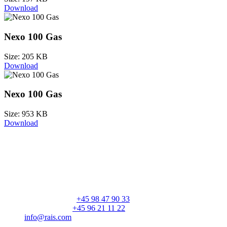
Download
Nexo 100 Gas
Size: 205 KB
Download
Nexo 100 Gas
Size: 953 KB
Download
RAIS A/S
Industrivej 20
Vangen
DK-9900 Frederikshavn
CVR: 25195612
Hovednummer:
+45 98 47 90 33
Kundeservice:
+45 96 21 11 22
info@rais.com