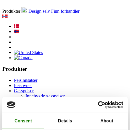
Produkter
Design selv
Finn forhandler
Produkter
Peisinnsatser
Peisovner
Gasspeiser
Innebygde gasspeiser
Frittstående gasspeiser
Tilbehør til gasspeiser
Biopeiser
Tilbehør
Consent
Details
About
RAIS 3D
Dokumentasjon og veiledninger