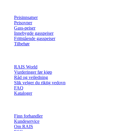
Produkter
Peisinnsatser
Peisovner
Gass-peiser
Innebygde gasspeiser
Frittstående gasspeiser
Tilbehør
Inspirasjon
RAIS World
Vurderinger før kjøp
Råd og veiledning
Slik velger du riktig vedovn
FAQ
Kataloger
Kontakt og info
Finn forhandler
Kundeservice
Om RAIS