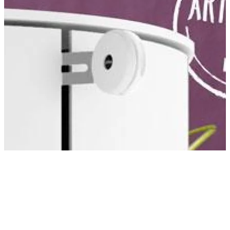
Hvordan blir en vedovn en integrert del av boliginnredningen?
Hvordan spiller den sammen med resten av interiøret, og ikke minst
med de fargene du gjerne vil innrede med?
For å hjelpe deg på vei, har RAIS inngått et collab med
Dyrup
, slik
at du kan se hvordan våre ovner i forskjellige farger spiller sammen
med tidens aktuelle fargetrender. Dyrups fargeekspert Annette Høj
Vraa har valgt ut en rekke nye, spennende farger, slik at du kan bli