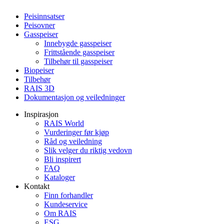
Peisinnsatser
Peisovner
Gasspeiser
Innebygde gasspeiser
Frittstående gasspeiser
Tilbehør til gasspeiser
Biopeiser
Tilbehør
RAIS 3D
Dokumentasjon og veiledninger
Inspirasjon
RAIS World
Vurderinger før kjøp
Råd og veiledning
Slik velger du riktig vedovn
Bli inspirert
FAQ
Kataloger
Kontakt
Finn forhandler
Kundeservice
Om RAIS
ESG