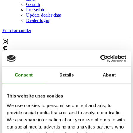
Garanti
Pressefoto
Update dealer data
Dealer login
Finn forhandler
Consent
Details
About
Hvor modig er du?
This website uses cookies
Hvordan bliver en brændeovn en integreret del af din
We use cookies to personalise content and ads, to
boligindretning? Hvordan spiller den sammen med resten af
interiøret og ikke mindst med de farver, du gerne vil indrette dig
provide social media features and to analyse our traffic.
med?
We also share information about your use of our site with
our social media, advertising and analytics partners who
Les blogginnlegg