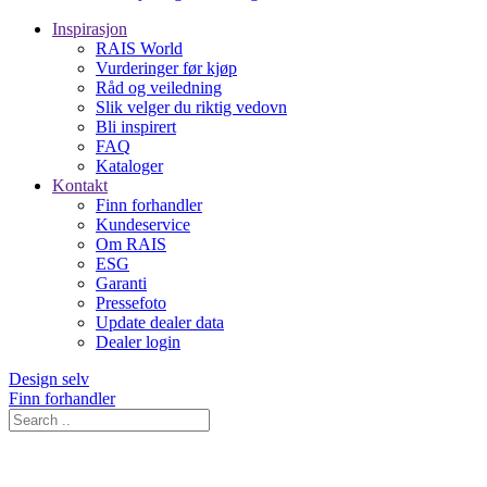
Inspirasjon
RAIS World
Vurderinger før kjøp
Råd og veiledning
Slik velger du riktig vedovn
Bli inspirert
FAQ
Kataloger
Kontakt
Finn forhandler
Kundeservice
Om RAIS
ESG
Garanti
Pressefoto
Update dealer data
Dealer login
Design selv
Finn forhandler