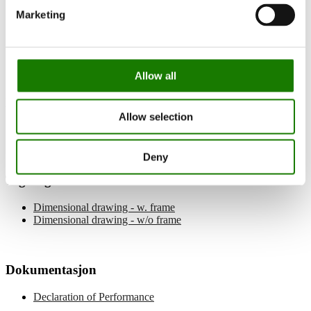
Dokumentasjon og veiledninger
Marketing
Dokumentasjon
Peisinnsatser
EN 13299 / EN 13240
Visio 2:1 Wood
Allow all
Manualer
Allow selection
Installation/user manual
Deny
Tegninger
Dimensional drawing - w. frame
Dimensional drawing - w/o frame
Dokumentasjon
Declaration of Performance