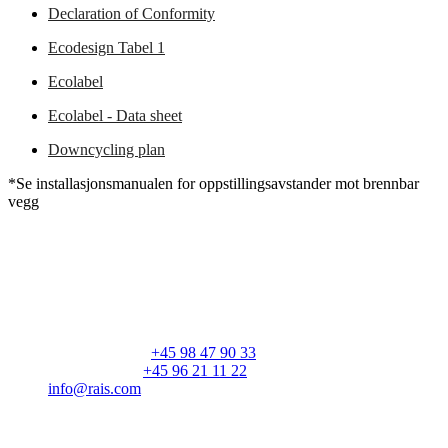
Declaration of Conformity
Ecodesign Tabel 1
Ecolabel
Ecolabel - Data sheet
Downcycling plan
*Se installasjonsmanualen for oppstillingsavstander mot brennbar
vegg
RAIS A/S
Industrivej 20
Vangen
DK-9900 Frederikshavn
CVR: 25195612
Hovednummer:
+45 98 47 90 33
Kundeservice:
+45 96 21 11 22
info@rais.com
Produkter