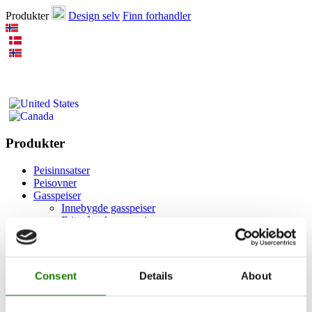
Produkter
Design selv
Finn forhandler
Produkter
Peisinnsatser
Peisovner
Gasspeiser
Innebygde gasspeiser
Frittstående gasspeiser
Tilbehør til gasspeiser
Biopeiser
Tilbehør
RAIS 3D
Consent
Details
About
Dokumentasjon og veiledninger
Inspirasjon