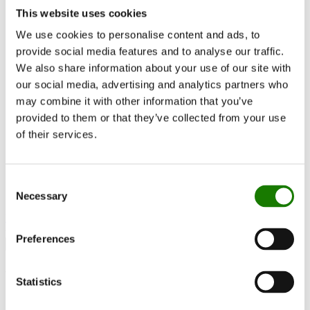
RAIS World
This website uses cookies
Vurderinger før kjøp
Råd og veiledning
We use cookies to personalise content and ads, to
Slik velger du riktig vedovn
provide social media features and to analyse our traffic.
Bli inspirert
We also share information about your use of our site with
FAQ
Kataloger
our social media, advertising and analytics partners who
Kontakt
may combine it with other information that you’ve
Finn forhandler
provided to them or that they’ve collected from your use
Kundeservice
Om RAIS
of their services.
ESG
Garanti
Pressefoto
Update dealer data
Consent
Dealer login
Necessary
Selection
Finn forhandler
Preferences
Visio 2:1 Wood
Statistics