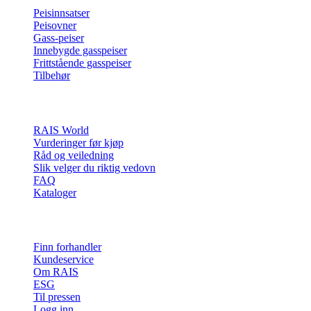
Peisinnsatser
Peisovner
Gass-peiser
Innebygde gasspeiser
Frittstående gasspeiser
Tilbehør
Inspirasjon
RAIS World
Vurderinger før kjøp
Råd og veiledning
Slik velger du riktig vedovn
FAQ
Kataloger
Kontakt og info
Finn forhandler
Kundeservice
Om RAIS
ESG
Til pressen
Logg inn