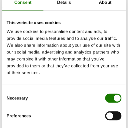
Consent
Details
About
EN 16510
Documentation et guides
Documentation
This website uses cookies
Poêles
EN 16510
We use cookies to personalise content and ads, to
Nexo Stone 160 SST Wood
provide social media features and to analyse our traffic.
We also share information about your use of our site with
our social media, advertising and analytics partners who
Manuels
may combine it with other information that you’ve
provided to them or that they’ve collected from your use
User manual
of their services.
Installation manual
Consent
Necessary
Schémas
Selection
Dimensional drawing - Front model
Dimensional drawing - With side glass
Preferences