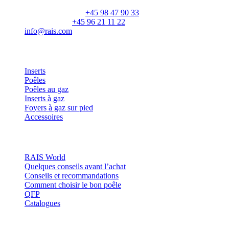
CVR: 25195612
Numéro principal:
+45 98 47 90 33
Service client:
+45 96 21 11 22
info@rais.com
Produits
Inserts
Poêles
Poêles au gaz
Inserts à gaz
Foyers à gaz sur pied
Accessoires
Inspiration
RAIS World
Quelques conseils avant l’achat
Conseils et recommandations
Comment choisir le bon poêle
QFP
Catalogues
Contact et informations