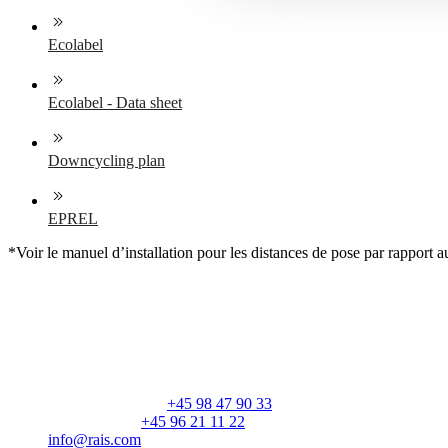
Ecolabel
Ecolabel - Data sheet
Downcycling plan
EPREL
*Voir le manuel d’installation pour les distances de pose par rapport 
RAIS A/S
Industrivej 20
Vangen
DK-9900 Frederikshavn
CVR: 25195612
Numéro principal:
+45 98 47 90 33
Service client:
+45 96 21 11 22
info@rais.com