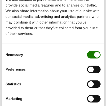
Viva L 100 Bio
provide social media features and to analyse our traffic.
We also share information about your use of our site with
Documentation et guides
our social media, advertising and analytics partners who
Documentation
Cheminées bioéthanol
may combine it with other information that you’ve
Viva L 100 Bio
provided to them or that they’ve collected from your use
of their services.
Manuels
Consent
Installation and user manual
Necessary
Selection
Remote control manual
Preferences
Schémas
Statistics
Dimensional drawing w. side glass
Dimensional drawing w/o side glass
Marketing