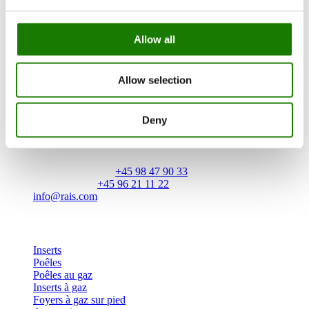
Documentation
Downcycling plan
Allow all
*Voir le manuel d’installation pour les distances de pose par rapport
aux parois combustibles
Allow selection
RAIS A/S
Deny
Industrivej 20
Vangen
DK-9900 Frederikshavn
CVR: 25195612
Numéro principal:
+45 98 47 90 33
Service client:
+45 96 21 11 22
info@rais.com
Produits
Inserts
Poêles
Poêles au gaz
Inserts à gaz
Foyers à gaz sur pied