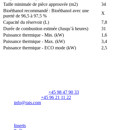
Taille minimale de pièce approuvée (m2)
34
Bioéthanol recommandé : Bioéthanol avec une
X
pureté de 96,5 à 97,5 %
Capacité du réservoir (L)
7,8
Durée de combustion estimée (Jusqu’à heures)
31
Puissance thermique - Min. (kW)
1,6
Puissance thermique - Max. (kW)
3,4
Puissance thermique - ECO mode (kW)
2,5
RAIS A/S
Industrivej 20
Vangen
DK-9900 Frederikshavn
CVR: 25195612
Numéro principal:
+45 98 47 90 33
Service client:
+45 96 21 11 22
info@rais.com
Produits
Inserts