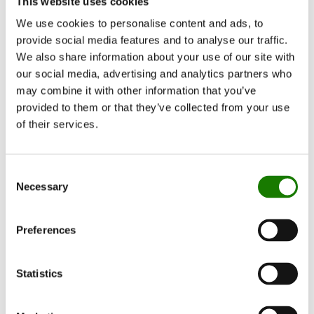
This website uses cookies
FONCTIONNEMENT CONTRÔLÉ
We use cookies to personalise content and ads, to
SYSTÈME SURVEILLÉ – ARRÊT
provide social media features and to analyse our traffic.
AUTOMATIQUE
We also share information about your use of our site with
our social media, advertising and analytics partners who
Le système de surveillance intégré garantit un fonctionnement
may combine it with other information that you’ve
contrôlé, l’allumage et le remplissage. En cas d’anomalie, la
cheminée s’arrête automatiquement et nécessite une
provided to them or that they’ve collected from your use
réinitialisation avant redémarrage.
of their services.
INSTALLATION FLEXIBLE
Consent
SANS CHEMINÉE NI INSTALLATION FIXE
Necessary
Selection
Aucune cheminée ni installation fixe requise. La cheminée
peut être placée librement et déplacée selon les besoins.
Preferences
AUTONOMIE EFFICACE
Statistics
JUSQU’À 3,4 KW – JUSQU’À 31 HEURES
DE COMBUSTION