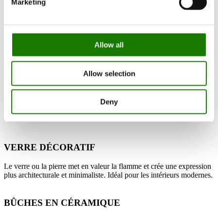
Marketing
La flamme contribue activement à l’ambiance de la pièce et
diffuse une chaleur perceptible, tandis que la longue durée de
combustion réduit les recharges fréquentes.
PERSONNALISEZ
L’EXPRESSION VISUELLE
Allow all
DE LA FLAMME
L’apparence de la flamme peut être personnalisée à l’aide d’éléments
Allow selection
décoratifs dans la chambre de combustion. Choisissez des bûches en
céramique pour un aspect classique ou des décorations en
verre/pierre pour une expression plus contemporaine et minimaliste.
Deny
Toutes les solutions sont conçues pour s’intégrer naturellement à la
cheminée.
VERRE DÉCORATIF
Le verre ou la pierre met en valeur la flamme et crée une expression
plus architecturale et minimaliste. Idéal pour les intérieurs modernes.
BÛCHES EN CÉRAMIQUE