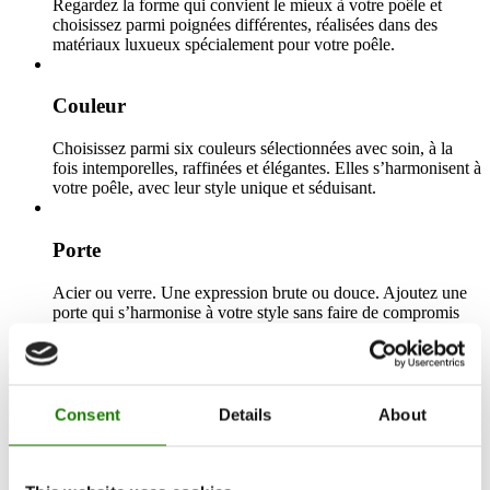
Regardez la forme qui convient le mieux à votre poêle et
choisissez parmi poignées différentes, réalisées dans des
matériaux luxueux spécialement pour votre poêle.
Couleur
Choisissez parmi six couleurs sélectionnées avec soin, à la
fois intemporelles, raffinées et élégantes. Elles s’harmonisent à
votre poêle, avec leur style unique et séduisant.
Porte
Acier ou verre. Une expression brute ou douce. Ajoutez une
porte qui s’harmonise à votre style sans faire de compromis
sur le design ni sur l’expression d’ensemble.
DÉVELOPPÉ
AVEC UN ACCENT SUR UNE
INSTALLATION FLEXIBLE, UN
Consent
Details
About
FONCTIONNEMENT CONTRÔLÉ ET UNE
CHALEUR EFFICACE