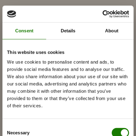
Brændeovne
Gaspejse
Indbyggede gaspejse
Consent
Details
About
Fritstående gaspejse
Tilbehør til gaspejse
This website uses cookies
Biopejse
We use cookies to personalise content and ads, to
Tilbehør
provide social media features and to analyse our traffic.
RAIS 3D
We also share information about your use of our site with
our social media, advertising and analytics partners who
Dokumentation og guides
may combine it with other information that you’ve
Inspiration
provided to them or that they’ve collected from your use
of their services.
RAIS World
Før køb
Consent
Råd og vejledning
Necessary
Selection