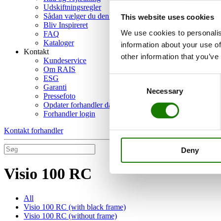
Udskiftningsregler
Sådan vælger du den rigtige brændeovn
This website uses cookies
Bliv Inspireret
We use cookies to personalis
FAQ
Kataloger
information about your use of
Kontakt
other information that you’ve
Kundeservice
Om RAIS
ESG
Consent
Garanti
Necessary
Selection
Pressefoto
Opdater forhandler data
Forhandler login
Kontakt forhandler
Deny
Visio 100 RC
All
Visio 100 RC (with black frame)
Visio 100 RC (without frame)