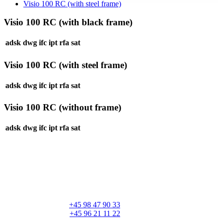
Visio 100 RC (with steel frame)
Visio 100 RC (with black frame)
adsk
dwg
ifc
ipt
rfa
sat
Visio 100 RC (with steel frame)
adsk
dwg
ifc
ipt
rfa
sat
Visio 100 RC (without frame)
adsk
dwg
ifc
ipt
rfa
sat
RAIS A/S
Industrivej 20
Vangen
DK-9900 Frederikshavn
CVR: 25195612
Hovedtelefon:
+45 98 47 90 33
Kundeservice:
+45 96 21 11 22