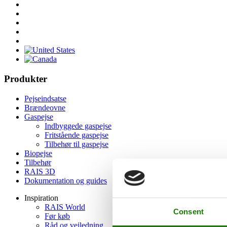
Produkter
Pejseindsatse
Brændeovne
Gaspejse
Indbyggede gaspejse
Fritstående gaspejse
Tilbehør til gaspejse
Biopejse
Tilbehør
RAIS 3D
Dokumentation og guides
Inspiration
RAIS World
Consent
Før køb
Råd og vejledning