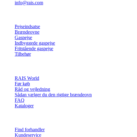
info@rais.com
Produkter
Pejseindsatse
Brændeovne
Gaspejse
Indbyggede gaspejse
Fritstående gaspejse
Tilbehør
Inspiration
RAIS World
Før køb
Råd og vejledning
Sådan vælger du den rigtige brændeovn
FAQ
Kataloger
Kontakt & info
Find forhandler
Kundeservice