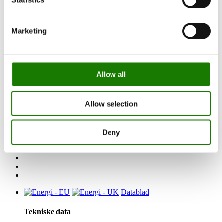
Statistics
Vejl. DKK pris fra 35.900
Marketing
2
RAIS 600
har to store glasflader, der næsten giver fornemmelsen af
åbent ildsted. Vælg mellem højre- eller venstrevendt model, der
passer perfekt til indbygning i et hjørne.
Denne pejseindsats fås også med glas til en eller tre sider. Vælg
Allow all
mellem stål- eller glaslåge.
Kan tilsluttes AirSystem via bund eller bagvæg.
Allow selection
Deny
Datablad
Tekniske data