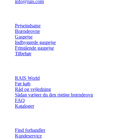
info@rais.com
Produkter
Pejseindsatse
Brændeovne
Gaspejse
Indbyggede gaspejse
Fritstående gaspejse
Tilbehør
Inspiration
RAIS World
Før køb
Råd og vejledning
Sådan vælger du den rigtige brændeovn
FAQ
Kataloger
Kontakt & info
Find forhandler
Kundeservice