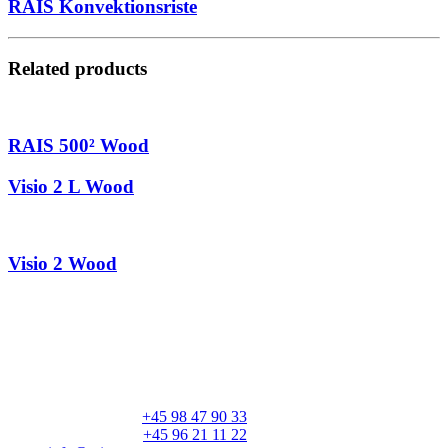
RAIS Konvektionsriste
Related products
RAIS 500² Wood
Visio 2 L Wood
Visio 2 Wood
RAIS A/S
Industrivej 20
Vangen
DK-9900 Frederikshavn
CVR: 25195612
Hovedtelefon:
+45 98 47 90 33
Kundeservice:
+45 96 21 11 22